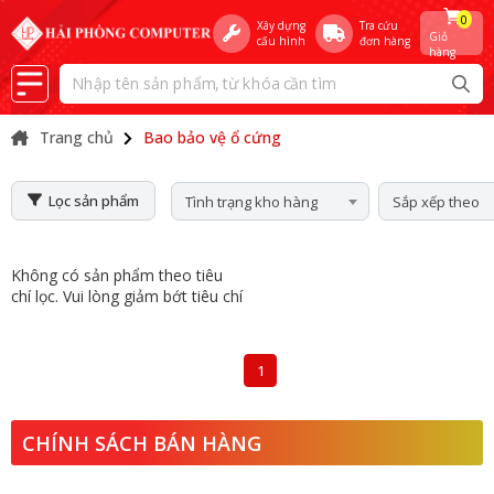
0
Xây dựng
Tra cứu
Giỏ
cấu hình
đơn hàng
hàng
Trang chủ
Bao bảo vệ ổ cứng
Lọc sản phẩm
Tình trạng kho hàng
Sắp xếp theo
Không có sản phẩm theo tiêu
chí lọc. Vui lòng giảm bớt tiêu chí
1
CHÍNH SÁCH BÁN HÀNG