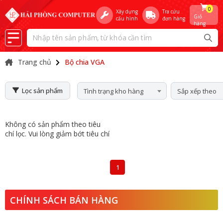
0
Xây dựng
Tra cứu
Giỏ
cấu hình
đơn hàng
hàng
Trang chủ
Bộ chia VGA
Lọc sản phẩm
Tình trạng kho hàng
Sắp xếp theo
Không có sản phẩm theo tiêu
chí lọc. Vui lòng giảm bớt tiêu chí
1
CHÍNH SÁCH BÁN HÀNG