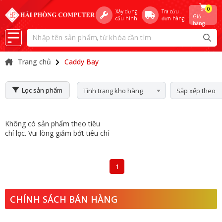
0
Xây dựng
Tra cứu
Giỏ
cấu hình
đơn hàng
hàng
Trang chủ
Caddy Bay
Lọc sản phẩm
Tình trạng kho hàng
Sắp xếp theo
Không có sản phẩm theo tiêu
chí lọc. Vui lòng giảm bớt tiêu chí
1
CHÍNH SÁCH BÁN HÀNG