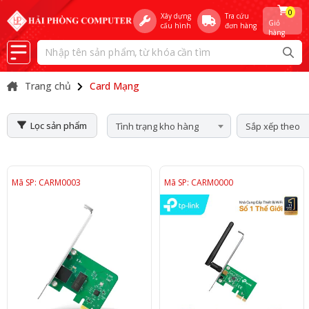
0
Xây dựng
Tra cứu
Giỏ
cấu hình
đơn hàng
hàng
Trang chủ
Card Mạng
Lọc sản phẩm
Tình trạng kho hàng
Sắp xếp theo
Mã SP: CARM0003
Mã SP: CARM0000