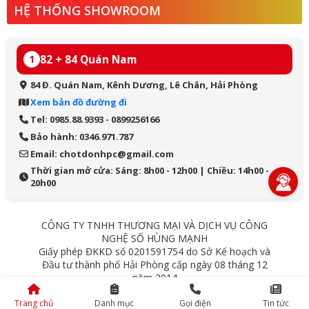
HỆ THỐNG SHOWROOM
82 + 84 Quán Nam
1
84 Đ. Quán Nam, Kênh Dương, Lê Chân, Hải Phòng
Xem bản đồ đường đi
Tel: 0985.88.9393 - 0899256166
Bảo hành: 0346.971.787
Email: chotdonhpc@gmail.com
Thời gian mở cửa: Sáng: 8h00 - 12h00 | Chiều: 14h00 -
20h00
CÔNG TY TNHH THƯƠNG MẠI VÀ DỊCH VỤ CÔNG
NGHỆ SỐ HÙNG MẠNH
Giấy phép ĐKKD số 0201591754 do Sở Kế hoạch và
Đầu tư thành phố Hải Phòng cấp ngày 08 tháng 12
năm 2014
84 Quán Nam - Lê Chân - Hải Phòng
Trang chủ
Danh mục
Gọi điện
Tin tức