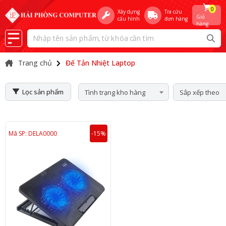
0
Xây dựng
Tra cứu
Giỏ
cấu hình
đơn hàng
hàng
Trang chủ
Đế Tản Nhiệt Laptop
Lọc sản phẩm
Tình trạng kho hàng
Sắp xếp theo
Mã SP: DELA0000
-15%