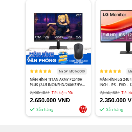
 MOGI0006
Mã SP: MOTA0000
Mã
S27FA
MÀN HÌNH TITAN ARMY P2510H
MÀN HÌNH LG 24U41
YÊN GAME
PLUS (24.5 INCH/FHD/260HZ/FAST
INCH - IPS - FHD - 
IPS/1MS/PHẲNG)
2,899,000
2,550,000
16%
Tiết kiệm 9%
Tiết 
2.650.000 VNĐ
2.350.000 
Sẵn hàng
Sẵn hàng