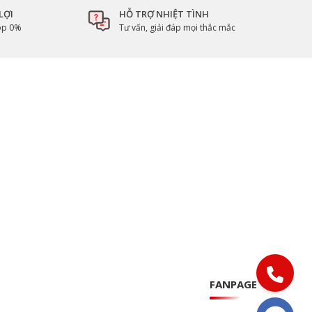
LỢI
HỖ TRỢ NHIỆT TÌNH
góp 0%
Tư vấn, giải đáp mọi thắc mắc
FANPAGE