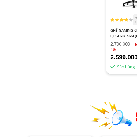
M
G
GHẾ GAMING 
L)EGEND XÁM (
DA)
2,700,000
Ti
4%
2.599.00
Sẵn hàng