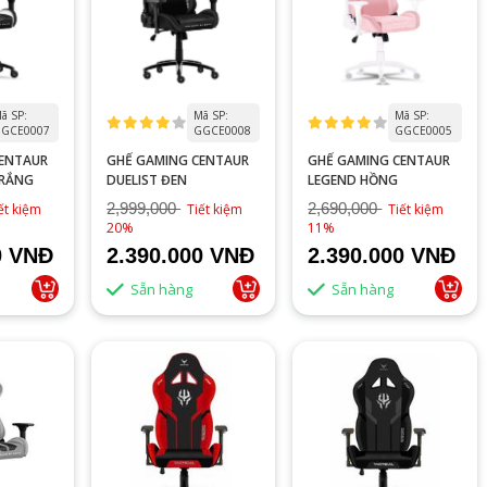
ã SP:
Mã SP:
Mã SP:
GCE0007
GGCE0008
GGCE0005
CENTAUR
GHẾ GAMING CENTAUR
GHẾ GAMING CENTAUR
TRẮNG
DUELIST ĐEN
LEGEND HỒNG
2,999,000
2,690,000
ết kiệm
Tiết kiệm
Tiết kiệm
20%
11%
0 VNĐ
2.390.000 VNĐ
2.390.000 VNĐ
Sẵn hàng
Sẵn hàng