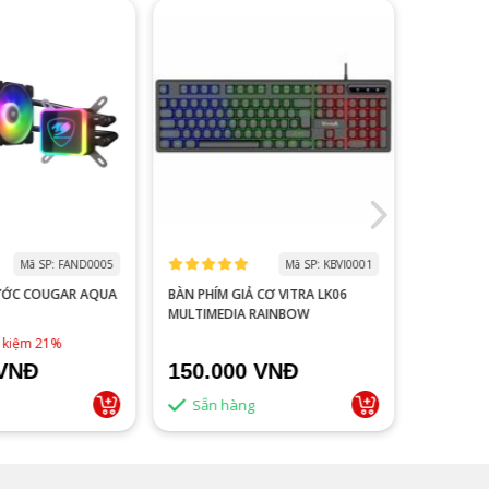
Mã SP: FAND0005
Mã SP: KBVI0001
ƯỚC COUGAR AQUA
BÀN PHÍM GIẢ CƠ VITRA LK06
MÀN HÌNH
MULTIMEDIA RAINBOW
V2218S 100HZ 
ĐEN
1,790,0
t kiệm 21%
 VNĐ
150.000 VNĐ
1.500
Sẵn hàng
Sẵn 