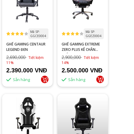
Mã SP:
Mã SP:
GGCE0004
GGEZ0004
GHẾ GAMING CENTAUR
GHẾ GAMING EXTREME
LEGEND ĐEN
ZERO PLUS KÊ CHÂN
TRẮNG
2,690,000
2,900,000
Tiết kiệm
Tiết kiệm
11%
14%
2.390.000 VNĐ
2.500.000 VNĐ
Sẵn hàng
Sẵn hàng