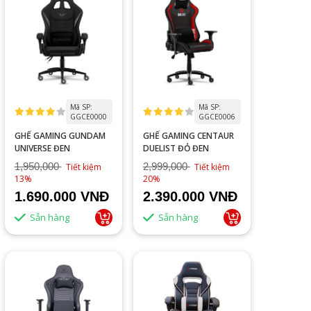
Mã SP:
Mã SP:
GGCE0000
GGCE0006
GHẾ GAMING GUNDAM
GHẾ GAMING CENTAUR
UNIVERSE ĐEN
DUELIST ĐỎ ĐEN
1,950,000
2,999,000
Tiết kiệm
Tiết kiệm
13%
20%
1.690.000 VNĐ
2.390.000 VNĐ
Sẵn hàng
Sẵn hàng