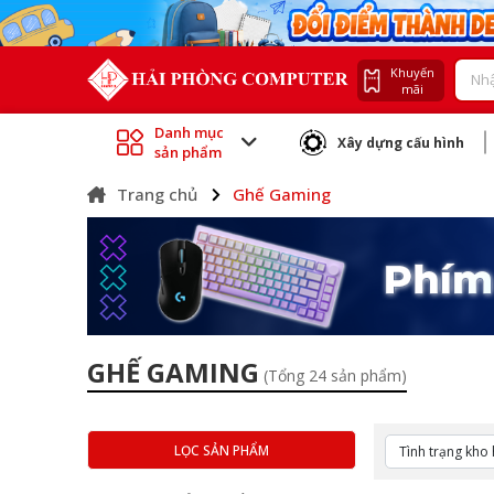
Khuyến
mãi
Danh mục
Xây dựng cấu hình
sản phẩm
Trang chủ
Ghế Gaming
GHẾ GAMING
(Tổng 24 sản phẩm)
LỌC SẢN PHẨM