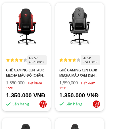
Mã SP:
Mã SP:
GGCE0019
GGCE0018
GHẾ GAMING CENTAUR
GHẾ GAMING CENTAUR
MECHA MÀU ĐỎ (CHÂN
MECHA MÀU XÁM ĐEN
KIM LOẠI)
(CHÂN KIM LOẠI)
1,590,000
1,590,000
Tiết kiệm
Tiết kiệm
15%
15%
1.350.000 VNĐ
1.350.000 VNĐ
Sẵn hàng
Sẵn hàng