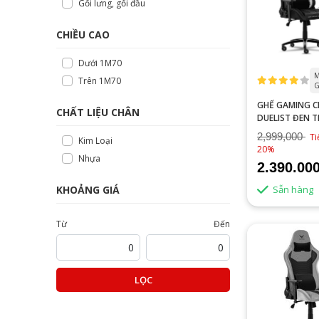
Gối lưng, gối đầu
CHIỀU CAO
Dưới 1M70
M
Trên 1M70
G
GHẾ GAMING 
CHẤT LIỆU CHÂN
DUELIST ĐEN 
2,999,000
Ti
Kim Loại
20%
Nhựa
2.390.00
Sẵn hàng
KHOẢNG GIÁ
Từ
Đến
LỌC