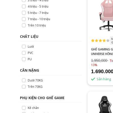
3 triệu - 4 triệu
4 triệu - 5 triệu
5 triệu - 7 triệu
7 triệu - 10 triệu
Trên 10 triệu
CHẤT LIỆU
M
G
Lưới
GHẾ GAMING 
PVC
UNIVERSE HỒN
PU
1,950,000
Ti
13%
CÂN NẶNG
1.690.00
Sẵn hàng
Dưới 70KG
Trên 70KG
PHỤ KIỆN CHO GHẾ GAME
Kê chân