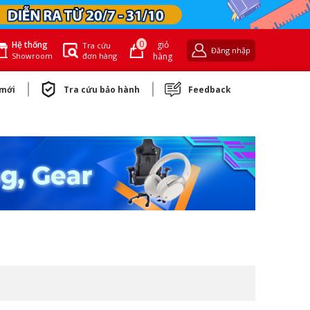
0
giỏ
Hệ thống
Tra cứu
Đăng nhập
đơn hàng
hàng
Showroom
 mới
Tra cứu bảo hành
Feedback