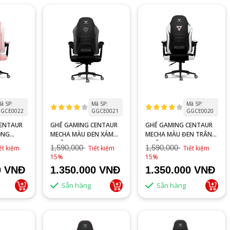
ã SP:
Mã SP:
Mã SP:
GCE0022
GGCE0021
GGCE0020
CENTAUR
GHẾ GAMING CENTAUR
GHẾ GAMING CENTAUR
ỒNG
MECHA MÀU ĐEN XÁM
MECHA MÀU ĐEN TRẮNG
)
(CHÂN KIM LOẠI)
(CHÂN KIM LOẠI)
1,590,000
1,590,000
ết kiệm
Tiết kiệm
Tiết kiệm
15%
15%
0 VNĐ
1.350.000 VNĐ
1.350.000 VNĐ
Sẵn hàng
Sẵn hàng