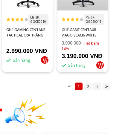
Mã SP:
Mã SP:
GGCE0010
GGCE0013
GHẾ GAMING CENTAUR
GHẾ GAME CENTAUR
TACTICAL CRA TRẮNG
VIAGO BLACK/WHITE
3,900,000
Tiết kiệm
18%
2.990.000 VNĐ
3.190.000 VNĐ
Sẵn hàng
Sẵn hàng
1
2
T