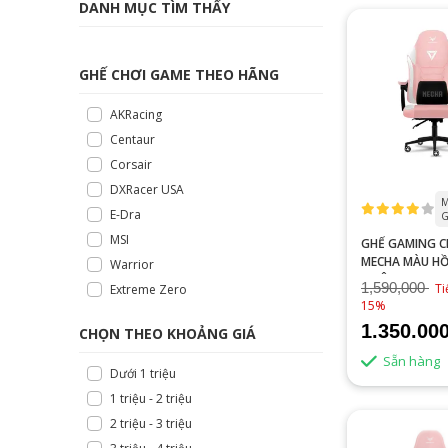
DANH MỤC TÌM THẤY
GHẾ CHƠI GAME THEO HÃNG
AKRacing
Centaur
Corsair
DXRacer USA
M
E-Dra
G
MSI
GHẾ GAMING 
MECHA MÀU H
Warrior
(CHÂN KIM LOẠI
1,590,000
Ti
Extreme Zero
15%
1.350.00
CHỌN THEO KHOẢNG GIÁ
Sẵn hàng
Dưới 1 triệu
1 triệu - 2 triệu
2 triệu - 3 triệu