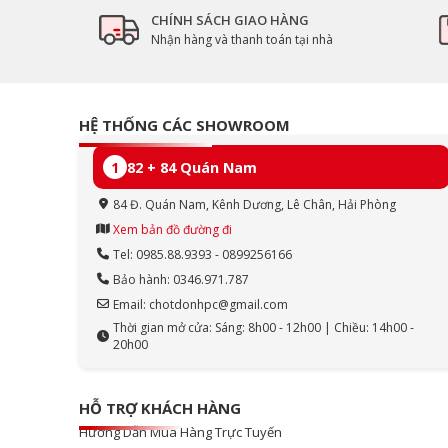
CHÍNH SÁCH GIAO HÀNG
Nhận hàng và thanh toán tại nhà
HỆ THỐNG CÁC SHOWROOM
1
82 + 84 Quán Nam
84 Đ. Quán Nam, Kênh Dương, Lê Chân, Hải Phòng
Xem bản đồ đường đi
Tel: 0985.88.9393 - 0899256166
Bảo hành: 0346.971.787
Email: chotdonhpc@gmail.com
Thời gian mở cửa: Sáng: 8h00 - 12h00 | Chiều: 14h00 -
20h00
HỖ TRỢ KHÁCH HÀNG
Hướng Dẫn Mua Hàng Trực Tuyến