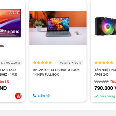
 SP: MOLG0018
Mã SP: LTHP0017
1A-B (23.8
HP LAPTOP 14-EP0550TU BOOK
TẢN NHIỆT N
120HZ - 1MS)
14 NEW FULL BOX
ARGB 240
999,000
kiệm 8%
Tiế
VNĐ
790.000
Liên hệ
Sẵn hàng