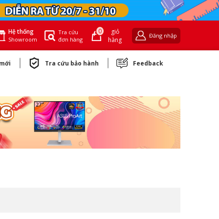
0
giỏ
Hệ thống
Tra cứu
Đăng nhập
đơn hàng
hàng
Showroom
 mới
Tra cứu bảo hành
Feedback