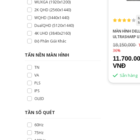
WUXGA (1920x1200)
2K QHD (2560x1440)
WQHD (3440x1440)
M
M
DualQHD (5120x1440)
MÀN HÌNH DEL
4K UHD (3840x2160)
ULTRASHARP U
Độ Phân Giải Khác
27 INCH 2K IPS
18,150,000
5MS
36%
TẤN NỀN MÀN HÌNH
11.700.0
VNĐ
TN
Sẵn hàng
VA
PLS
IPS
OLED
TẦN SỐ QUÉT
60Hz
75Hz