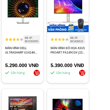
Mã SP:
Mã SP:
MODE0005
MOAS0025
MÀN HÌNH DELL
MÀN HÌNH ĐỒ HỌA ASUS
ULTRASHARP U2424H
PROART PA249CGV (23.8
23.8INCH FHD 120HZ
INCH - IPS - FHD - 144HZ
5MS
- 5MS - SPEAKER)
5.290.000 VNĐ
5.390.000 VNĐ
Sẵn hàng
Sẵn hàng