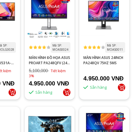
ã SP:
Mã SP:
Mã SP:
OLG0028
MOAS0024
MOAS0011
MÀN HÌNH ĐỒ HỌA ASUS
MÀN HÌNH ASUS 24INCH
U531A-W
PROART PA248QFV (24.1
PA248QV 75HZ 5MS
- WFHD -
INCH - IPS - WUXGA -
5,100,000
ết kiệm
Tiết kiệm
USB
100HZ - 5MS - SPEAKER)
3%
4.950.000 VNĐ
R )
0 VNĐ
4.950.000 VNĐ
Sẵn hàng
Sẵn hàng