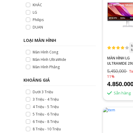
KHÁC
LG
Philips
DUAN
LOẠI MÀN HÌNH
M
M
Màn Hình Cong
MÀN HÌNH LG
Màn Hình UltraWide
ULTRAWIDE 29
Màn Hình Phẳng
(29 INCH - IPS 
5,450,000
Ti
100HZ - 5MS - 
11%
TYPEC - SPEAKE
KHOẢNG GIÁ
4.850.00
Dưới 3 Triệu
Sẵn hàng
3 Triệu - 4 Triệu
4 Triệu - 5 Triệu
5 Triệu - 6 Triệu
6 Triệu - 8 Triệu
8 Triệu - 10 Triệu