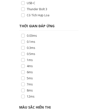
USB-C
Thunder Bolt 3
Có Tích Hợp Loa
THỜI GIAN ĐÁP ỨNG
0.03ms
0.1ms
0.3ms
0.5ms
1ms
4ms
6ms
5ms
7ms
8ms
12ms
MÀU SẮC HIỂN THỊ