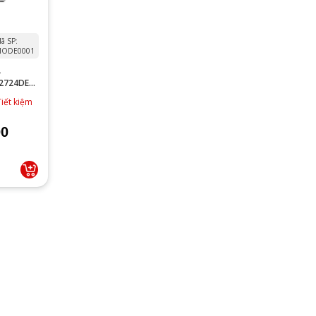
ã SP:
ODE0001
L
2724DE
 120HZ
Tiết kiệm
00