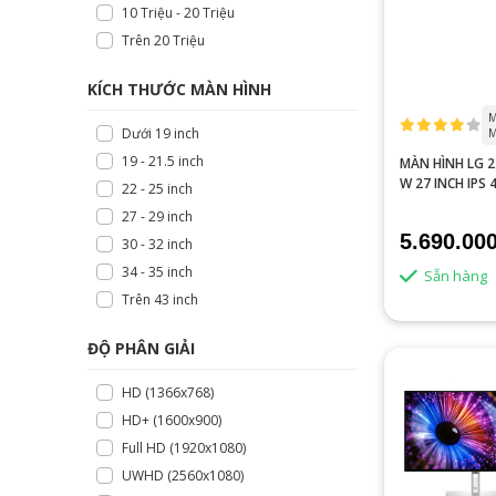
10 Triệu - 20 Triệu
Trên 20 Triệu
KÍCH THƯỚC MÀN HÌNH
M
Dưới 19 inch
M
19 - 21.5 inch
MÀN HÌNH LG 
W 27 INCH IPS 
22 - 25 inch
5MS
27 - 29 inch
5.690.00
30 - 32 inch
34 - 35 inch
Sẵn hàng
Trên 43 inch
ĐỘ PHÂN GIẢI
HD (1366x768)
HD+ (1600x900)
Full HD (1920x1080)
UWHD (2560x1080)