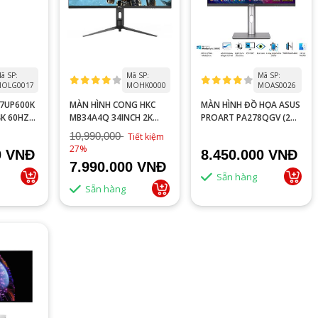
ã SP:
Mã SP:
Mã SP:
OLG0017
MOHK0000
MOAS0026
27UP600K
MÀN HÌNH CONG HKC
MÀN HÌNH ĐỒ HỌA ASUS
4K 60HZ
MB34A4Q 34INCH 2K
PROART PA278QGV (27
144HZ 1MS
INCH - IPS - 2K - 120HZ -
10,990,000
Tiết kiệm
5MS - SPEAKER)
27%
0 VNĐ
8.450.000 VNĐ
7.990.000 VNĐ
Sẵn hàng
Sẵn hàng