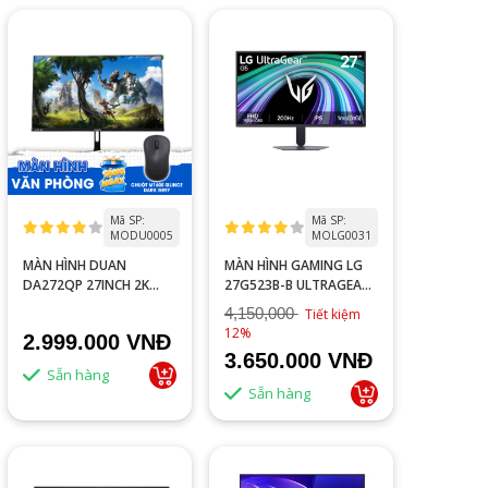
Mã SP:
Mã SP:
MODU0005
MOLG0031
MÀN HÌNH DUAN
MÀN HÌNH GAMING LG
DA272QP 27INCH 2K
27G523B-B ULTRAGEAR
100HZ 1MS
27 IPS 200HZ GSYNC
4,150,000
Tiết kiệm
12%
2.999.000 VNĐ
3.650.000 VNĐ
Sẵn hàng
Sẵn hàng