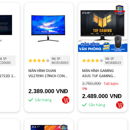
ã SP:
Mã SP:
Mã SP:
CD0000
MODU0003
MOAS0023
L
MÀN HÌNH DUAN
MÀN HÌNH GAMING
2722D 27
VG2709H 27INCH CONG
ASUS TUF GAMING
5MS
100HZ 2MS
VG249QE5A (23.8 INCH -
2,750,000
Tiết kiệm
FHD - IPS - 146HZ - 1MS
9%
2.389.000 VNĐ
- SPEAKER)
2.489.000 VNĐ
Sẵn hàng
Sẵn hàng