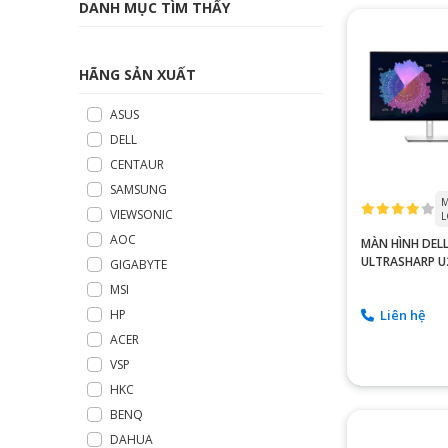
DANH MỤC TÌM THẤY
HÃNG SẢN XUẤT
ASUS
DELL
CENTAUR
SAMSUNG
M
VIEWSONIC
L
AOC
MÀN HÌNH DEL
ULTRASHARP U
GIGABYTE
INCH 2K 60HZ 
MSI
LIKENEW
Liên hệ
HP
ACER
VSP
HKC
BENQ
DAHUA