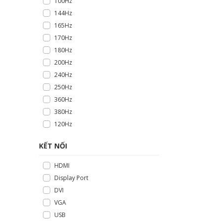
100Hz
144Hz
165Hz
170Hz
180Hz
200Hz
240Hz
250Hz
360Hz
380Hz
120Hz
KẾT NỐI
HDMI
Display Port
DVI
VGA
USB