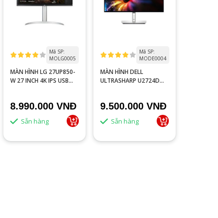
Mã SP:
Mã SP:
MOLG0005
MODE0004
MÀN HÌNH LG 27UP850-
MÀN HÌNH DELL
W 27 INCH 4K IPS USB
ULTRASHARP U2724D
TYPEC
27INCH IPS 2K 120HZ
5MS
8.990.000 VNĐ
9.500.000 VNĐ
Sẵn hàng
Sẵn hàng