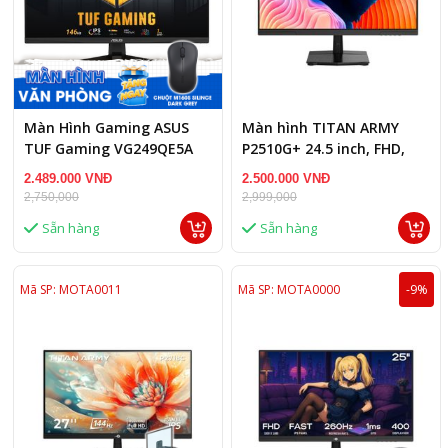
Màn Hình Gaming ASUS
Màn hình TITAN ARMY
TUF Gaming VG249QE5A
P2510G+ 24.5 inch, FHD,
(23.8 inch - FHD - IPS -
215 Hz, FAST IPS, 1ms,
2.489.000 VNĐ
2.500.000 VNĐ
146Hz - 1ms - Speaker)
Phẳng
2,750,000
2,999,000
Sẵn hàng
Sẵn hàng
Mã SP: MOTA0011
Mã SP: MOTA0000
-9%