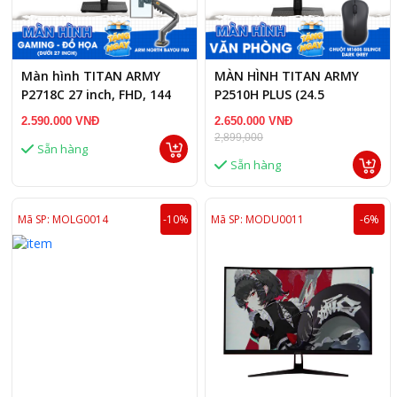
Màn hình TITAN ARMY
MÀN HÌNH TITAN ARMY
P2718C 27 inch, FHD, 144
P2510H PLUS (24.5
Hz
INCH/FHD/260HZ/FAST
2.590.000 VNĐ
2.650.000 VNĐ
IPS/1MS/PHẲNG)
2,899,000
Sẵn hàng
Sẵn hàng
Mã SP: MOLG0014
-10%
Mã SP: MODU0011
-6%