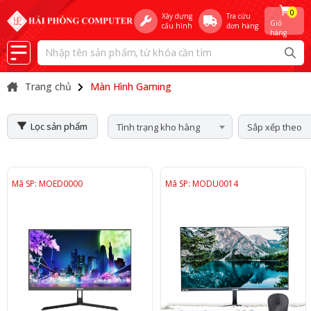
0
Xây dựng
Tra cứu
Giỏ
cấu hình
đơn hàng
hàng
Trang chủ
Màn Hình Gaming
Lọc sản phẩm
Tình trạng kho hàng
Sắp xếp theo
Mã SP: MOED0000
Mã SP: MODU0014