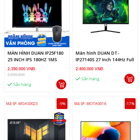
MÀN HÌNH DUAN IP25F180
Màn hình DUAN DT-
25 INCH IPS 180HZ 1MS
IP27140S 27 Inch 144Hz Full
HD
2.390.000 VNĐ
2.400.000 VNĐ
2,590,000
Sẵn hàng
Sẵn hàng
Mã SP: MOAS0023
-9%
Mã SP: MOTA0016
-17%