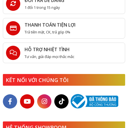
ĐỔI TRẢ DỄ DÀNG
1 đổi 1 trong 15 ngày
THANH TOÁN TIỆN LỢI
Trả tiền mặt, CK, trả góp 0%
HỖ TRỢ NHIỆT TÌNH
Tư vấn, giải đáp mọi thắc mắc
KẾT NỐI VỚI CHÚNG TÔI
HỆ THỐNG SHOWROOM