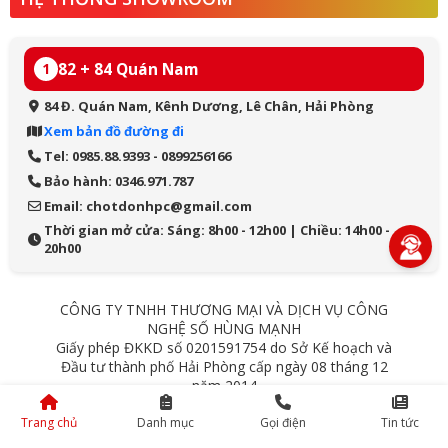
82 + 84 Quán Nam
1
84 Đ. Quán Nam, Kênh Dương, Lê Chân, Hải Phòng
Xem bản đồ đường đi
Tel: 0985.88.9393 - 0899256166
Bảo hành: 0346.971.787
Email: chotdonhpc@gmail.com
Thời gian mở cửa: Sáng: 8h00 - 12h00 | Chiều: 14h00 -
20h00
CÔNG TY TNHH THƯƠNG MẠI VÀ DỊCH VỤ CÔNG
NGHỆ SỐ HÙNG MẠNH
Giấy phép ĐKKD số 0201591754 do Sở Kế hoạch và
Đầu tư thành phố Hải Phòng cấp ngày 08 tháng 12
năm 2014
84 Quán Nam - Lê Chân - Hải Phòng
Trang chủ
Danh mục
Gọi điện
Tin tức