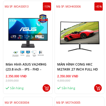
Mã SP: MOAS0013
-10%
Mã SP: MOHK0006
-45%
Màn Hình ASUS VA249HG
MÀN HÌNH CONG HKC
(23.8 inch - IPS - FHD -
M27A9X 27 INCH FULL HD
120Hz - 1ms)
75HZ 1MS
2.350.000 VNĐ
2.350.000 VNĐ
2,599,000
4,300,000
Sẵn hàng
Sẵn hàng
Mã SP: MOOE0004
Mã SP: MOTA0005