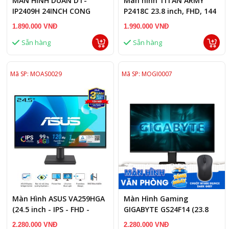
MÀN HÌNH DUAN DT-
Màn hình TITAN ARMY
IP2409H 24INCH CONG
P2418C 23.8 inch, FHD, 144
100HZ 1MS
Hz
1.890.000 VNĐ
1.990.000 VNĐ
Sẵn hàng
Sẵn hàng
Mã SP: MOAS0029
Mã SP: MOGI0007
Màn Hình ASUS VA259HGA
Màn Hình Gaming
(24.5 inch - IPS - FHD -
GIGABYTE GS24F14 (23.8
120Hz - 1ms - Speaker )
inch - IPS - FHD - 144Hz -
2.280.000 VNĐ
2.280.000 VNĐ