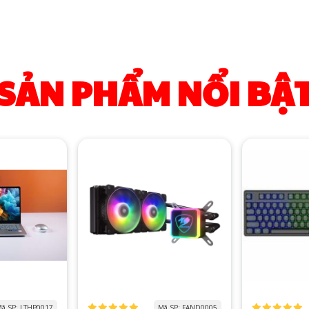
SẢN PHẨM NỔI BẬ
ã SP: LTHP0017
Mã SP: FAND0005