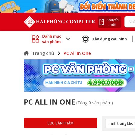
Khuyến
mãi
Danh mục
Xây dựng cấu hình
sản phẩm
Trang chủ
PC All In One
PC ALL IN ONE
(Tổng 0 sản phẩm)
LỌC SẢN PHẨM