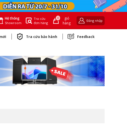
0
giỏ
Hệ thống
Tra cứu
Đăng nhập
đơn hàng
hàng
Showroom
 mới
Tra cứu bảo hành
Feedback