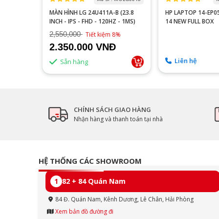
 P2510H
MÀN HÌNH LG 24U411A-B (23.8
HP LAPTOP 14-EP
60HZ/FAST
INCH - IPS - FHD - 120HZ - 1MS)
14 NEW FULL BOX
2,550,000
9%
Tiết kiệm 8%
2.350.000 VNĐ
Liên hệ
Sẵn hàng
CHÍNH SÁCH GIAO HÀNG
Nhận hàng và thanh toán tại nhà
HỆ THỐNG CÁC SHOWROOM
1
82 + 84 Quán Nam
84 Đ. Quán Nam, Kênh Dương, Lê Chân, Hải Phòng
Xem bản đồ đường đi