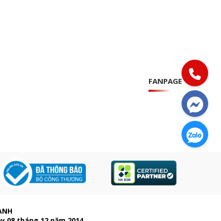
FANPAGE
ẠNH
ày 08 tháng 12 năm 2014