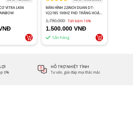
 LK06
MÀN HÌNH 22INCH DUAN DT-
MACBOOK
RAINBOW
V2218S 100HZ FHD TRẮNG HOẶC
NEW 99%
ĐEN
1,790,000
Tiết kiệm 16%
 VNĐ
1.500.000 VNĐ
Liên 
Sẵn hàng
LỢI
HỖ TRỢ NHIỆT TÌNH
góp 0%
Tư vấn, giải đáp mọi thắc mắc