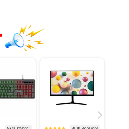
T
Mã SP: KBVI0001
Mã SP: MODU0006