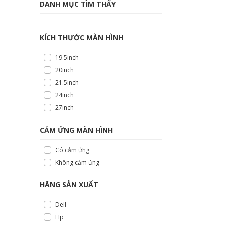
DANH MỤC TÌM THẤY
KÍCH THƯỚC MÀN HÌNH
19.5inch
20inch
21.5inch
24inch
27inch
CẢM ỨNG MÀN HÌNH
Có cảm ứng
Không cảm ứng
HÃNG SẢN XUẤT
Dell
Hp