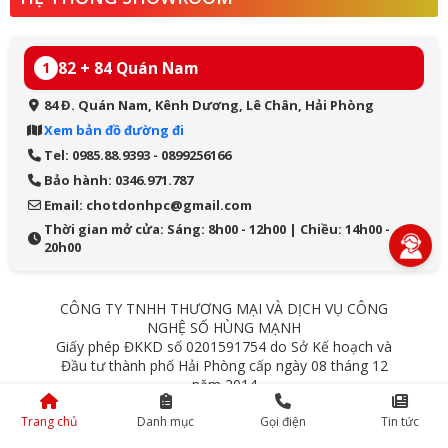
82 + 84 Quán Nam
1
84 Đ. Quán Nam, Kênh Dương, Lê Chân, Hải Phòng
Xem bản đồ đường đi
Tel: 0985.88.9393 - 0899256166
Bảo hành: 0346.971.787
Email: chotdonhpc@gmail.com
Thời gian mở cửa: Sáng: 8h00 - 12h00 | Chiều: 14h00 -
20h00
CÔNG TY TNHH THƯƠNG MẠI VÀ DỊCH VỤ CÔNG
NGHỆ SỐ HÙNG MẠNH
Giấy phép ĐKKD số 0201591754 do Sở Kế hoạch và
Đầu tư thành phố Hải Phòng cấp ngày 08 tháng 12
năm 2014
84 Quán Nam - Lê Chân - Hải Phòng
Trang chủ
Danh mục
Gọi điện
Tin tức