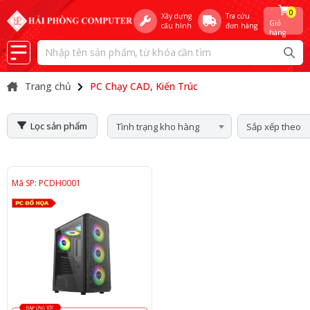
0
Xây dựng
Tra cứu
Giỏ
cấu hình
đơn hàng
hàng
Trang chủ
PC Chạy CAD, Kiến Trúc
Lọc sản phẩm
Tình trạng kho hàng
Sắp xếp theo
Mã SP: PCDH0001