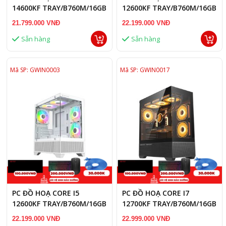
14600KF TRAY/B760M/16GB
12600KF TRAY/B760M/16GB
RAM/RTX 3050 6GB/GTX
RAM/RTX 3060 12GB
21.799.000 VNĐ
22.199.000 VNĐ
1660S 6GB
Sẵn hàng
Sẵn hàng
Mã SP: GWIN0003
Mã SP: GWIN0017
PC ĐỒ HOẠ CORE I5
PC ĐỒ HOẠ CORE I7
12600KF TRAY/B760M/16GB
12700KF TRAY/B760M/16GB
RAM/RTX 5050 8GB
RAM/RTX 3050 6GB/GTX
22.199.000 VNĐ
22.999.000 VNĐ
1660S 6GB