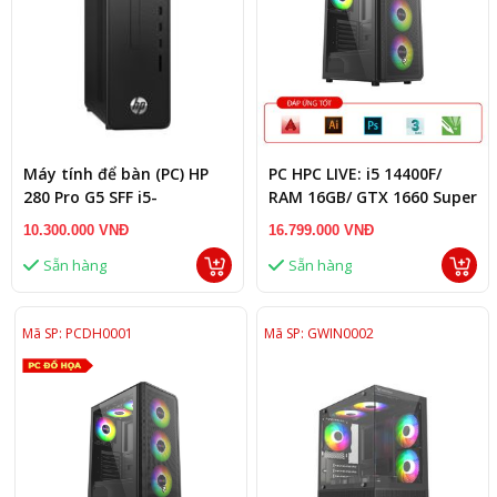
Máy tính để bàn (PC) HP
PC HPC LIVE: i5 14400F/
280 Pro G5 SFF i5-
RAM 16GB/ GTX 1660 Super
10400(6*2.9)/4GD4/1T7/W1ac/BT/KB/M/
6G
10.300.000 VNĐ
16.799.000 VNĐ
ĐEN/W10SL
Sẵn hàng
Sẵn hàng
Mã SP: PCDH0001
Mã SP: GWIN0002