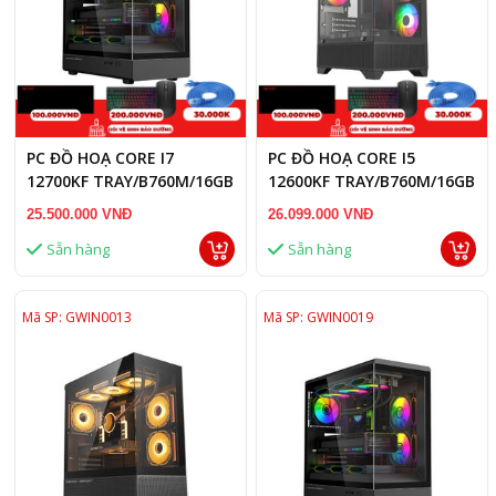
PC ĐỒ HOẠ CORE I7
PC ĐỒ HOẠ CORE I5
12700KF TRAY/B760M/16GB
12600KF TRAY/B760M/16GB
RAM/RX 7600 8GB
RAM DDR5/RTX 5060 8GB
25.500.000 VNĐ
26.099.000 VNĐ
Sẵn hàng
Sẵn hàng
Mã SP: GWIN0013
Mã SP: GWIN0019