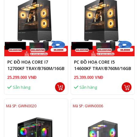
PC ĐỒ HOẠ CORE I7
PC ĐỒ HOẠ CORE I5
12700KF TRAY/B760M/16GB
14600KF TRAY/B760M/16GB
RAM/RTX 3050 8GB
RAM/RTX 3060 12GB
25.299.000 VNĐ
25.399.000 VNĐ
Sẵn hàng
Sẵn hàng
Mã SP: GWIN0020
Mã SP: GWIN0006