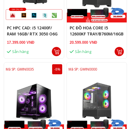
PC HPC CAD: i5 12400F/
PC ĐỒ HOẠ CORE I5
RAM 16GB/ RTX 3050 O6G
12600KF TRAY/B760M/16GB
RAM/RX 7600 8GB
17.399.000 VNĐ
20.599.000 VNĐ
Sẵn hàng
Sẵn hàng
Mã SP: GMIN0035
-8%
Mã SP: GWIN0000