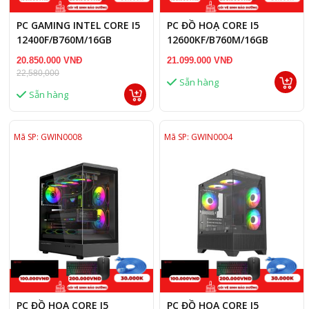
PC GAMING INTEL CORE I5
PC ĐỒ HOẠ CORE I5
12400F/B760M/16GB
12600KF/B760M/16GB
RAM/RTX 5060 8GB
RAM/RTX 3050 8GB
20.850.000 VNĐ
21.099.000 VNĐ
22,580,000
Sẵn hàng
Sẵn hàng
Mã SP: GWIN0008
Mã SP: GWIN0004
PC ĐỒ HOẠ CORE I5
PC ĐỒ HOẠ CORE I5