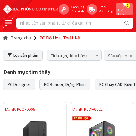
0
Xây dựng
Tra cứu
Giỏ
cấu hình
đơn hàng
hàng
Trang chủ
PC Đồ Họa, Thiết Kế
Lọc sản phẩm
Tình trạng kho hàng
Sắp xếp theo
Danh mục tìm thấy
PC Designer
PC Render, Dựng Phim
PC Chạy CAD, Kiến T
Mã SP: PCOF0006
Mã SP: PCDH0002