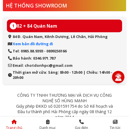
HỆ THỐNG SHOWROOM
82 + 84 Quán Nam
1
84 Đ. Quán Nam, Kênh Dương, Lê Chân, Hải Phòng
Xem bản đồ đường đi
Tel: 0985.88.9393 - 0899256166
Bảo hành: 0346.971.787
Email: chotdonhpc@gmail.com
Thời gian mở cửa: Sáng: 8h00 - 12h00 | Chiều: 14h00 -
20h00
CÔNG TY TNHH THƯƠNG MẠI VÀ DỊCH VỤ CÔNG
NGHỆ SỐ HÙNG MẠNH
Giấy phép ĐKKD số 0201591754 do Sở Kế hoạch và
Đầu tư thành phố Hải Phòng cấp ngày 08 tháng 12
năm 2014
84 Quán Nam - Lê Chân - Hải Phòng
Trang chủ
Danh mục
Gọi điện
Tin tức