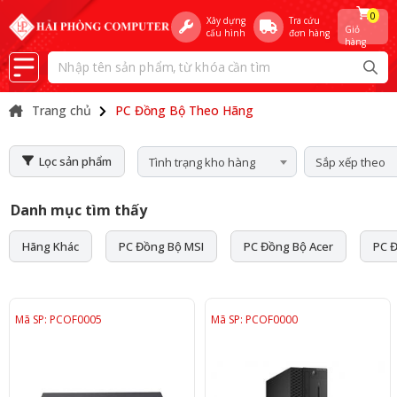
0
Xây dựng
Tra cứu
Giỏ
cấu hình
đơn hàng
hàng
Trang chủ
PC Đồng Bộ Theo Hãng
Lọc sản phẩm
Tình trạng kho hàng
Sắp xếp theo
Danh mục tìm thấy
Hãng Khác
PC Đồng Bộ MSI
PC Đồng Bộ Acer
PC 
Mã SP: PCOF0005
Mã SP: PCOF0000