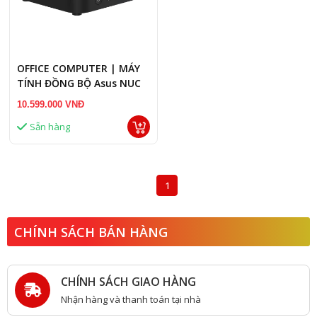
OFFICE COMPUTER | MÁY
TÍNH ĐỒNG BỘ Asus NUC
14 Essential
10.599.000 VNĐ
NUC14MNK355 (Core 3
Sẵn hàng
N355/ NoOS/ 3Y) Ram 8G/
SSD 256GB
1
CHÍNH SÁCH BÁN HÀNG
CHÍNH SÁCH GIAO HÀNG
Nhận hàng và thanh toán tại nhà