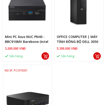
Mini PC Asus NUC PN40 -
OFFICE COMPUTER | MÁY
BBC910MV Barebone (Intel
TÍNH ĐỒNG BỘ DELL 3050
Celeron J4025 |
i5/ RAM 8G/ SSD 240G
3.200.000 VNĐ
5.399.000 VNĐ
802.11AC,BT | VGA port |
Sẵn hàng
Sẵn hàng
NoOS)
Mã SP: PCOF0001