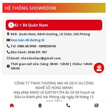
HỆ THỐNG SHOWROOM
82 + 84 Quán Nam
1
84 Đ. Quán Nam, Kênh Dương, Lê Chân, Hải Phòng
Xem bản đồ đường đi
Tel: 0985.88.9393 - 0899256166
Bảo hành: 0346.971.787
Email: chotdonhpc@gmail.com
Thời gian mở cửa: Sáng: 8h00 - 12h00 | Chiều: 14h00 -
20h00
CÔNG TY TNHH THƯƠNG MẠI VÀ DỊCH VỤ CÔNG
NGHỆ SỐ HÙNG MẠNH
Giấy phép ĐKKD số 0201591754 do Sở Kế hoạch và
Đầu tư thành phố Hải Phòng cấp ngày 08 tháng 12
năm 2014
84 Quán Nam - Lê Chân - Hải Phòng