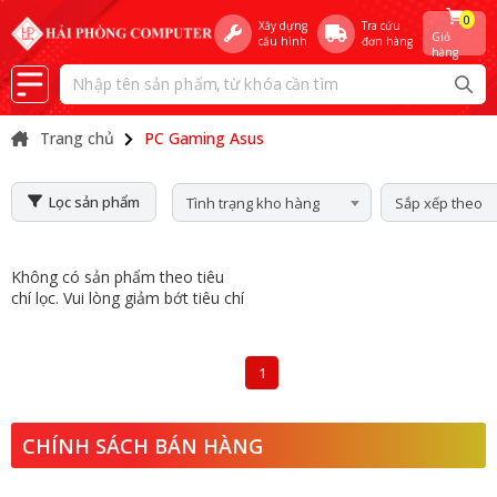
0
Xây dựng
Tra cứu
Giỏ
cấu hình
đơn hàng
hàng
Trang chủ
PC Gaming Asus
Lọc sản phẩm
Tình trạng kho hàng
Sắp xếp theo
Không có sản phẩm theo tiêu
chí lọc. Vui lòng giảm bớt tiêu chí
1
CHÍNH SÁCH BÁN HÀNG