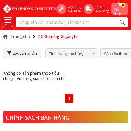
0
Xây dựng
Tra cứu
Giỏ
cấu hình
đơn hàng
hàng
Trang chủ
PC Gaming Gigabyte
Lọc sản phẩm
Tình trạng kho hàng
Sắp xếp theo
Không có sản phẩm theo tiêu
chí lọc. Vui lòng giảm bớt tiêu chí
1
CHÍNH SÁCH BÁN HÀNG