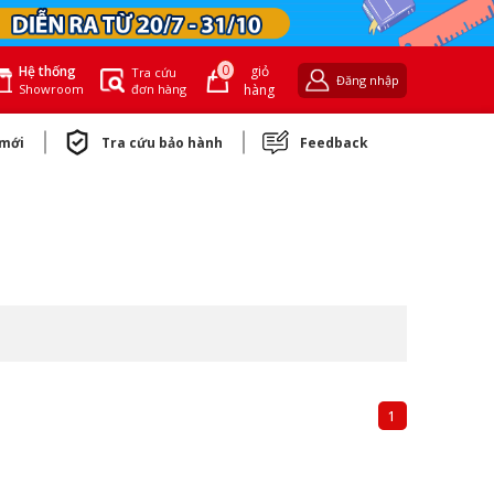
0
giỏ
Hệ thống
Tra cứu
Đăng nhập
đơn hàng
hàng
Showroom
 mới
Tra cứu bảo hành
Feedback
1