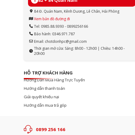
1
82 + 84 Quán Nam
84 Đ. Quán Nam, Kênh Dương, Lê Chân, Hải Phòng
Xem bản đồ đường đi
Tel: 0985.88.9393 - 0899256166
Bảo hành: 0346.971.787
Email: chotdonhpc@gmail.com
Thời gian mở cửa: Sáng: 8h00 - 12h00 | Chiều: 14h00 -
20h00
HỖ TRỢ KHÁCH HÀNG
Hướng Dẫn Mua Hàng Trực Tuyến
Hướng dẫn thanh toán
Giải quyết khiếu nại
Hướng dẫn mua trả góp
0899 256 166