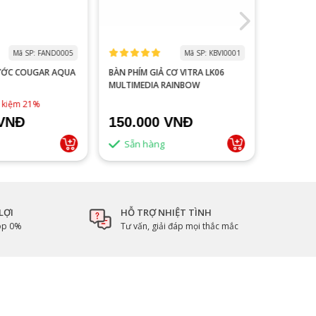
Mã SP: FAND0005
Mã SP: KBVI0001
ƯỚC COUGAR AQUA
BÀN PHÍM GIẢ CƠ VITRA LK06
MÀN HÌNH
MULTIMEDIA RAINBOW
V2218S 100HZ 
ĐEN
1,790,0
t kiệm 21%
 VNĐ
150.000 VNĐ
1.500
Sẵn hàng
Sẵn 
LỢI
HỖ TRỢ NHIỆT TÌNH
góp 0%
Tư vấn, giải đáp mọi thắc mắc