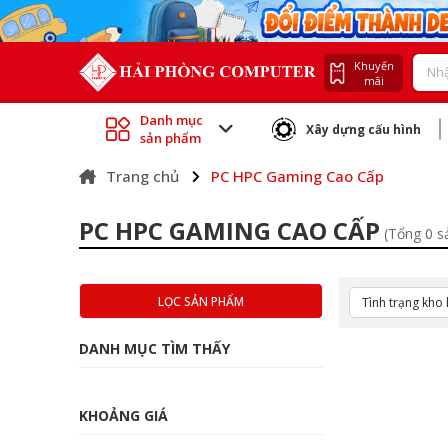
Khuyến
mãi
Danh mục
Xây dựng cấu hình
sản phẩm
Trang chủ
PC HPC Gaming Cao Cấp
PC HPC GAMING CAO CẤP
(Tổng 0 
LỌC SẢN PHẨM
DANH MỤC TÌM THẤY
KHOẢNG GIÁ