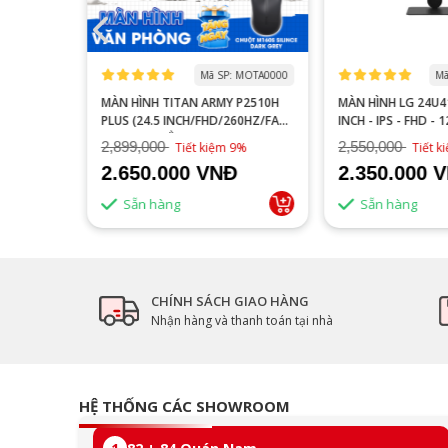
 MOGI0006
Mã SP: MOTA0000
Mã
S27FA
MÀN HÌNH TITAN ARMY P2510H
MÀN HÌNH LG 24U41
YÊN GAME
PLUS (24.5 INCH/FHD/260HZ/FAST
INCH - IPS - FHD - 
IPS/1MS/PHẲNG)
2,899,000
2,550,000
16%
Tiết kiệm 9%
Tiết 
2.650.000 VNĐ
2.350.000 
Sẵn hàng
Sẵn hàng
CHÍNH SÁCH GIAO HÀNG
Nhận hàng và thanh toán tại nhà
HỆ THỐNG CÁC SHOWROOM