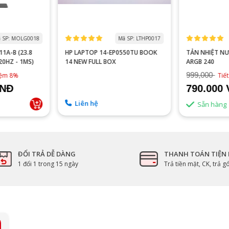
 SP: MOLG0018
Mã SP: LTHP0017
1A-B (23.8
HP LAPTOP 14-EP0550TU BOOK
TẢN NHIỆT N
120HZ - 1MS)
14 NEW FULL BOX
ARGB 240
999,000
kiệm 8%
Tiế
VNĐ
790.000
Liên hệ
Sẵn hàng
ĐỔI TRẢ DỄ DÀNG
THANH TOÁN TIỆN 
1 đổi 1 trong 15 ngày
Trả tiền mặt, CK, trả 