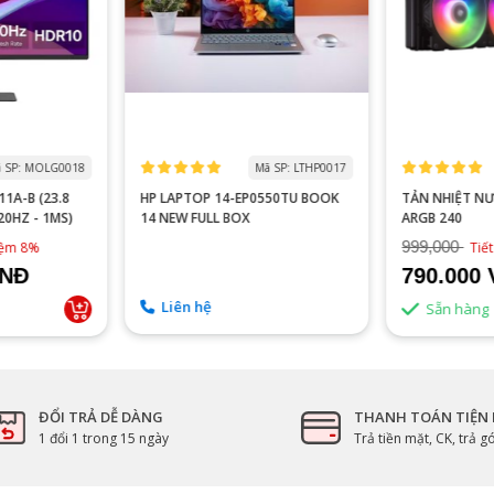
 SP: MOLG0018
Mã SP: LTHP0017
1A-B (23.8
HP LAPTOP 14-EP0550TU BOOK
TẢN NHIỆT N
120HZ - 1MS)
14 NEW FULL BOX
ARGB 240
999,000
kiệm 8%
Tiế
VNĐ
790.000
Liên hệ
Sẵn hàng
ĐỔI TRẢ DỄ DÀNG
THANH TOÁN TIỆN 
1 đổi 1 trong 15 ngày
Trả tiền mặt, CK, trả 