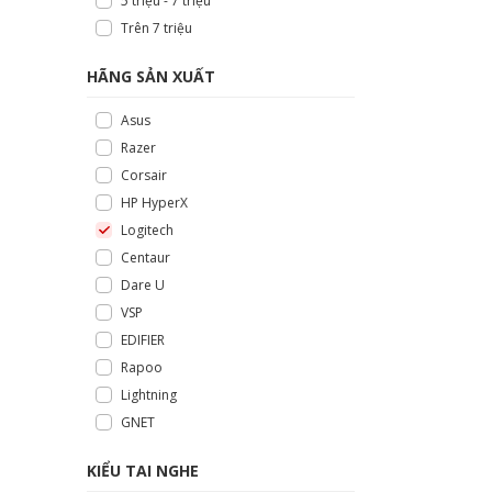
5 triệu - 7 triệu
Trên 7 triệu
HÃNG SẢN XUẤT
Asus
Razer
Corsair
HP HyperX
Logitech
Centaur
Dare U
VSP
EDIFIER
Rapoo
Lightning
GNET
KIỂU TAI NGHE