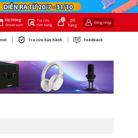
0
giỏ
Hệ thống
Tra cứu
Đăng nhập
đơn hàng
hàng
Showroom
 mới
Tra cứu bảo hành
Feedback