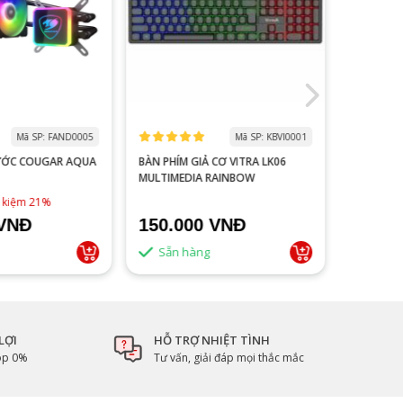
Mã SP: FAND0005
Mã SP: KBVI0001
ƯỚC COUGAR AQUA
BÀN PHÍM GIẢ CƠ VITRA LK06
MÀN HÌNH
MULTIMEDIA RAINBOW
V2218S 100HZ 
ĐEN
1,790,0
t kiệm 21%
 VNĐ
150.000 VNĐ
1.500
Sẵn hàng
Sẵn 
LỢI
HỖ TRỢ NHIỆT TÌNH
góp 0%
Tư vấn, giải đáp mọi thắc mắc