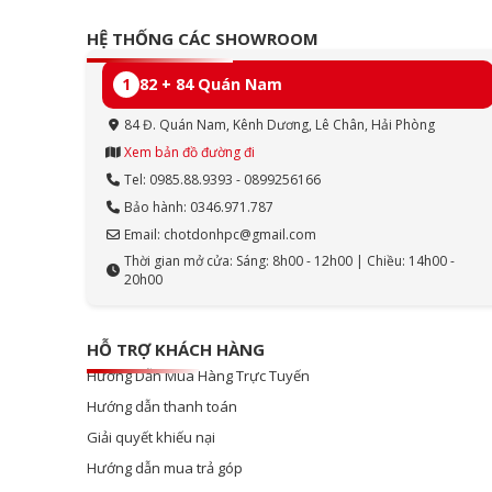
HỆ THỐNG CÁC SHOWROOM
1
82 + 84 Quán Nam
84 Đ. Quán Nam, Kênh Dương, Lê Chân, Hải Phòng
Xem bản đồ đường đi
Tel: 0985.88.9393 - 0899256166
Bảo hành: 0346.971.787
Email: chotdonhpc@gmail.com
Thời gian mở cửa: Sáng: 8h00 - 12h00 | Chiều: 14h00 -
20h00
HỖ TRỢ KHÁCH HÀNG
Hướng Dẫn Mua Hàng Trực Tuyến
Hướng dẫn thanh toán
Giải quyết khiếu nại
Hướng dẫn mua trả góp