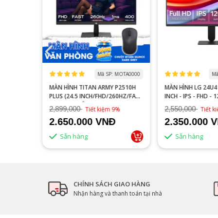
 MOGI0006
Mã SP: MOTA0000
Mã
S27FA
MÀN HÌNH TITAN ARMY P2510H
MÀN HÌNH LG 24U41
YÊN GAME
PLUS (24.5 INCH/FHD/260HZ/FAST
INCH - IPS - FHD - 
IPS/1MS/PHẲNG)
2,899,000
2,550,000
16%
Tiết kiệm 9%
Tiết 
2.650.000 VNĐ
2.350.000 
Sẵn hàng
Sẵn hàng
CHÍNH SÁCH GIAO HÀNG
Nhận hàng và thanh toán tại nhà