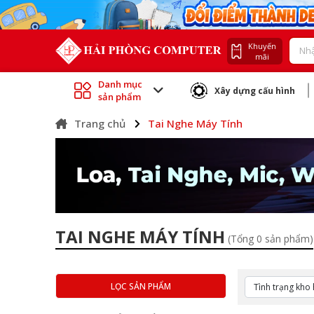
Khuyến
mãi
Danh mục
Xây dựng cấu hình
sản phẩm
Trang chủ
Tai Nghe Máy Tính
TAI NGHE MÁY TÍNH
(Tổng 0 sản phẩm)
LỌC SẢN PHẨM