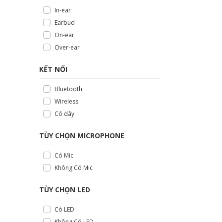
In-ear
Earbud
On-ear
Over-ear
KẾT NỐI
Bluetooth
Wireless
Có dây
TÙY CHỌN MICROPHONE
Có Mic
Không Có Mic
TÙY CHỌN LED
Có LED
Không Có LED