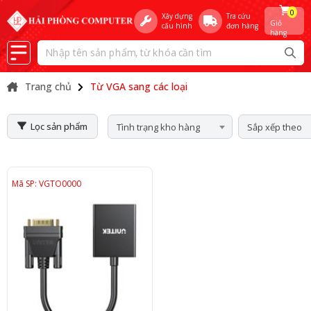
0
Xây dựng
Tra cứu
Giỏ
cấu hình
đơn hàng
hàng
Trang chủ
Từ VGA sang các loại
Lọc sản phẩm
Tình trạng kho hàng
Sắp xếp theo
Mã SP: VGTO0000