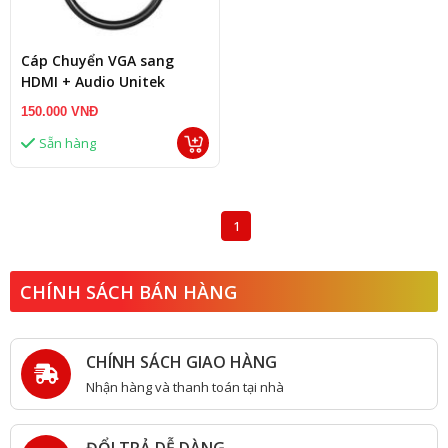
Cáp Chuyển VGA sang
HDMI + Audio Unitek
V112ABK (dài 25cm, có
150.000 VNĐ
cổng trợ nguồn Micro USB)
Sẵn hàng
1
CHÍNH SÁCH BÁN HÀNG
CHÍNH SÁCH GIAO HÀNG
Nhận hàng và thanh toán tại nhà
ĐỔI TRẢ DỄ DÀNG