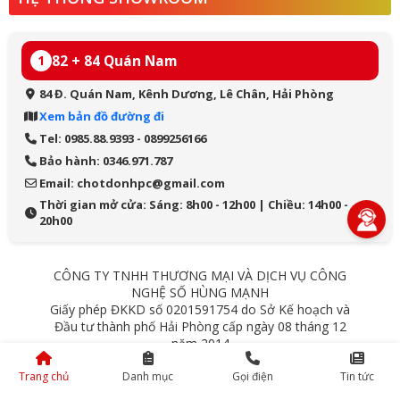
82 + 84 Quán Nam
1
84 Đ. Quán Nam, Kênh Dương, Lê Chân, Hải Phòng
Xem bản đồ đường đi
Tel: 0985.88.9393 - 0899256166
Bảo hành: 0346.971.787
Email: chotdonhpc@gmail.com
Thời gian mở cửa: Sáng: 8h00 - 12h00 | Chiều: 14h00 -
20h00
CÔNG TY TNHH THƯƠNG MẠI VÀ DỊCH VỤ CÔNG
NGHỆ SỐ HÙNG MẠNH
Giấy phép ĐKKD số 0201591754 do Sở Kế hoạch và
Đầu tư thành phố Hải Phòng cấp ngày 08 tháng 12
năm 2014
84 Quán Nam - Lê Chân - Hải Phòng
Trang chủ
Danh mục
Gọi điện
Tin tức