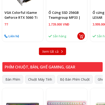
VGA Colorful iGame
Ổ Cứng SSD 256GB
Ổ cứng
GeForce RTX 5060 Ti
Teamgroup MP33 |
LEXAR
Ultra W DUO OC 8GB-
M.2 NVMe, PCIe
1TB_LN
??
1.739.000 VNĐ
3.999.0
V
Gen3x4
RNNNG
(TM8FP6256G0C101)
Liên hệ
Sẵn hàng
Sẵn 
Xem tất cả
PHÍM CHUỘT, BÀN, GHẾ GAMING, GEAR
Bàn Phím
Chuột Máy Tính
Bộ Bàn Phím Chuột
Ghế