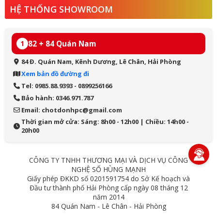
HỆ THỐNG SHOWROOM
82 + 84 Quán Nam
1
84 Đ. Quán Nam, Kênh Dương, Lê Chân, Hải Phòng
Xem bản đồ đường đi
Tel: 0985.88.9393 - 0899256166
Bảo hành: 0346.971.787
Email: chotdonhpc@gmail.com
Thời gian mở cửa: Sáng: 8h00 - 12h00 | Chiều: 14h00 -
20h00
CÔNG TY TNHH THƯƠNG MẠI VÀ DỊCH VỤ CÔNG
NGHỆ SỐ HÙNG MẠNH
Giấy phép ĐKKD số 0201591754 do Sở Kế hoạch và
Đầu tư thành phố Hải Phòng cấp ngày 08 tháng 12
năm 2014
84 Quán Nam - Lê Chân - Hải Phòng