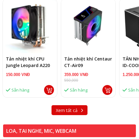
Tản nhiệt khí CPU
Tản nhiệt khí Centaur
TẢN NH
Jungle Leopard A220
CT-Air09
ID-COO
A620 Pr
150.000 VNĐ
359.000 VNĐ
1.250.0
550,000
Sẵn hàng
Sẵn hàng
Sẵn 
Xem tất cả
LOA, TAI NGHE, MIC, WEBCAM