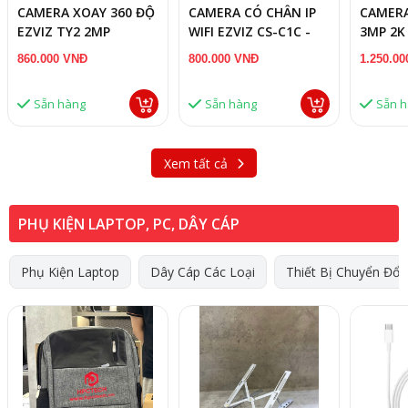
CAMERA XOAY 360 ĐỘ
CAMERA CÓ CHÂN IP
CAMERA
EZVIZ TY2 2MP
WIFI EZVIZ CS-C1C -
3MP 2K
2MP
CÓ MÀ
860.000 VNĐ
800.000 VNĐ
1.250.0
Sẵn hàng
Sẵn hàng
Sẵn 
Xem tất cả
PHỤ KIỆN LAPTOP, PC, DÂY CÁP
Phụ Kiện Laptop
Dây Cáp Các Loại
Thiết Bị Chuyển Đổi