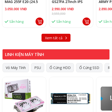
MAG 255F E20 (24.5
GS27FA 27inch IPS
ARMY P
inch - IPS - FHD -
180Hz chuyên game
inch, F
3.050.000 VNĐ
2.990.000 VNĐ
2.890.0
200Hz - 0.5ms)
3,555,000
Sẵn hàng
Sẵn hàng
Sẵn 
Xem tất cả
LINH KIỆN MÁY TÍNH
Vỏ Máy Tính
PSU
Ổ Cứng HDD
Ổ Cứng SSD
R