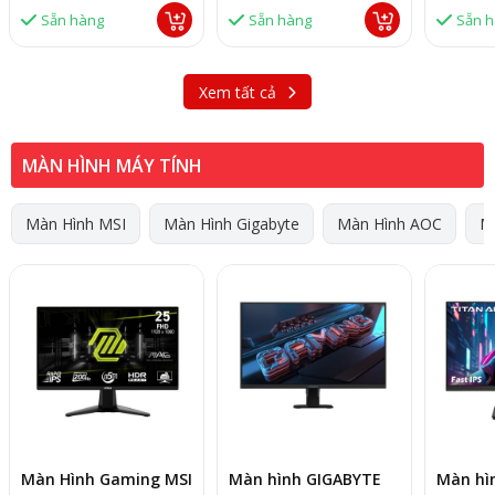
Chính Hãng
Sẵn hàng
Sẵn hàng
Sẵn 
Xem tất cả
MÀN HÌNH MÁY TÍNH
Màn Hình MSI
Màn Hình Gigabyte
Màn Hình AOC
M
Màn Hình Gaming MSI
Màn hình GIGABYTE
Màn hì