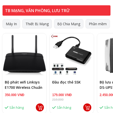
TB MẠNG, VĂN PHÒNG, LƯU TRỮ
Máy In
Thiết Bị Mạng
Bộ Chia Mạng
Phần mềm
Bộ phát wifi Linksys
Đầu đọc thẻ SSK
Bộ lưu 
E1700 Wireless Chuẩn
DS-UPS
N300Mbps
(Offline
350.000 VNĐ
179.000 VNĐ
2.450.0
1000VA
219,000
Sẵn hàng
Sẵn hàng
Sẵn 