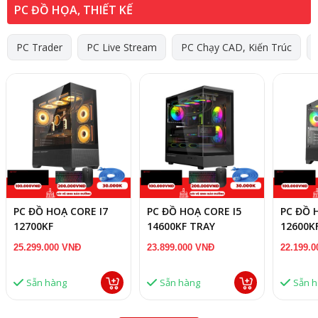
PC ĐỒ HỌA, THIẾT KẾ
PC Trader
PC Live Stream
PC Chạy CAD, Kiến Trúc
PC ĐỒ HOẠ CORE I7
PC ĐỒ HOẠ CORE I5
PC ĐỒ 
12700KF
14600KF TRAY
12600K
TRAY/B760M/16GB
/B760M/16GB RAM/RX
TRAY/B
25.299.000 VNĐ
23.899.000 VNĐ
22.199.
RAM/RTX 3050 8GB
7600 8GB
RAM/RT
Sẵn hàng
Sẵn hàng
Sẵn 