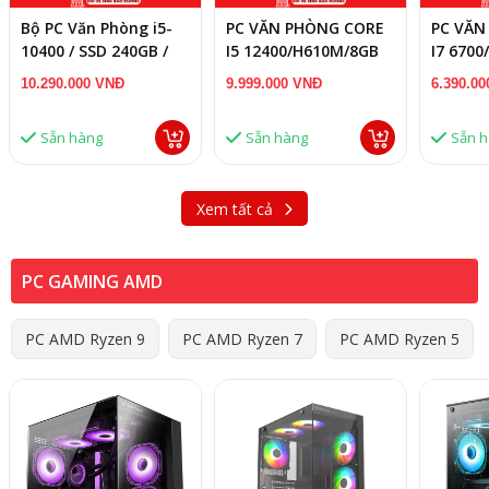
Bộ PC Văn Phòng i5-
PC VĂN PHÒNG CORE
PC VĂN
10400 / SSD 240GB /
I5 12400/H610M/8GB
I7 6700
RAM 8GB / Kèm Màn
RAM/SSD 240GB
RAM/SS
10.290.000 VNĐ
9.999.000 VNĐ
6.390.0
Hình 24 Inch 100Hz
Chính Hãng
Sẵn hàng
Sẵn hàng
Sẵn 
Xem tất cả
PC GAMING AMD
PC AMD Ryzen 9
PC AMD Ryzen 7
PC AMD Ryzen 5