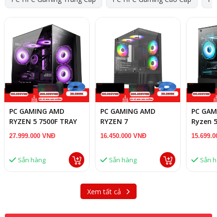
PC GAMING AMD
PC GAMING AMD
PC GAM
RYZEN 5 7500F TRAY
RYZEN 7
Ryzen 
/A620M/16GB RAM
5700X/A520/16GB
5500/A
27.999.000 VNĐ
16.450.000 VNĐ
15.699.
DDR5/RX 9060 XT
RAM/RX 5700 XT 8GB
RAM/RT
16GB
Sẵn hàng
Sẵn hàng
Sẵn 
Xem tất cả