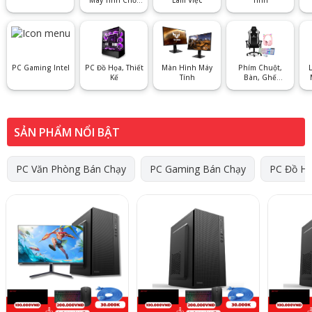
Game
PC Gaming Intel
PC Đồ Họa, Thiết
Màn Hình Máy
Phím Chuột,
L
Kế
Tính
Bàn, Ghế
Gaming, Gear
SẢN PHẨM NỔI BẬT
PC Văn Phòng Bán Chạy
PC Gaming Bán Chạy
PC Đồ Ho