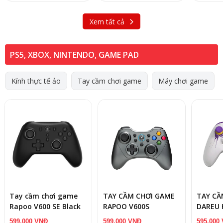
Xem tất cả
PS5, XBOX, NINTENDO, GAME PAD
Kính thực tế ảo
Tay cầm chơi game
Máy chơi game
Tay cầm chơi game
TAY CẦM CHƠI GAME
TAY CẦ
Rapoo V600 SE Black
RAPOO V600S
DAREU 
599.000 VNĐ
599.000 VNĐ
595.000