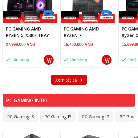
PC GAMING AMD
PC GAMING AMD
PC GAM
RYZEN 5 7500F TRAY
RYZEN 7
Ryzen 
/A620M/16GB RAM
5700X/A520/16GB
5500/A
27.999.000 VNĐ
16.450.000 VNĐ
15.699.
DDR5/RX 9060 XT
RAM/RX 5700 XT 8GB
RAM/RT
16GB
Sẵn hàng
Sẵn hàng
Sẵn 
Xem tất cả
PC GAMING INTEL
PC Gaming i3
PC Gaming I5
PC Gaming I7
PC Gamin