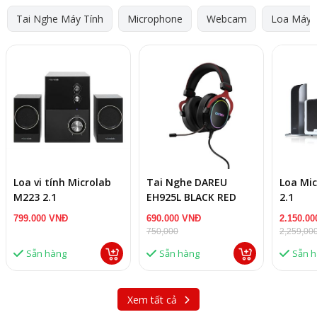
Tai Nghe Máy Tính
Microphone
Webcam
Loa Máy 
Loa vi tính Microlab
Tai Nghe DAREU
Loa Mic
M223 2.1
EH925L BLACK RED
2.1
799.000 VNĐ
690.000 VNĐ
2.150.0
750,000
2,259,00
Sẵn hàng
Sẵn hàng
Sẵn 
Xem tất cả