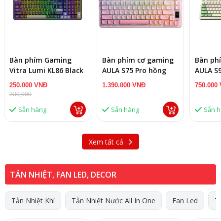
Bàn phím Gaming
Bàn phím cơ gaming
Bàn ph
Vitra Lumi KL86 Black
AULA S75 Pro hồng
AULA S9
Grey Multi LED
gradient, Grey wood
be
250.000 VNĐ
1.390.000 VNĐ
750.000
V3 switch (2131)
330,000
Sẵn hàng
Sẵn hàng
Sẵn 
Xem tất cả
TẢN NHIỆT, FAN LED, DECOR
Tản Nhiệt Khí
Tản Nhiệt Nước All In One
Fan Led
T