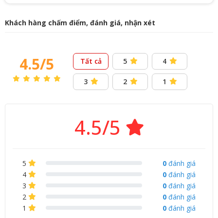
3. LED RGB đa hiệu ứng
Hệ thống
RGB đa sắc
hỗ trợ nhiều chế độ ánh sáng khác
Khách hàng chấm điểm, đánh giá, nhận xét
nhau, người dùng có thể dễ dàng tùy chỉnh để đồng bộ cùng
phong cách setup.
4.5/5
Tất cả
5
4
3
2
1
4.5/5
5
0
đánh giá
4
0
đánh giá
3
0
đánh giá
2
0
đánh giá
1
0
đánh giá