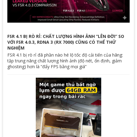
chuyên nghiệp.
FSR 4.1 BỊ RÒ RỈ: CHẤT LƯỢNG HÌNH ẢNH “LÊN ĐỜI” SO
VỚI FSR 4.0.3, RDNA 3 (RX 7000) CŨNG CÓ THỂ THỬ
NGHIỆM
FSR 4.1 bị rò rỉ đã phần nào hé lộ tốc độ cải tiến của hãng:
tập trung nâng chất lượng hình ảnh (độ nét, ổn định, giảm
ghosting) hơn là “đẩy FPS bằng mọi giá”