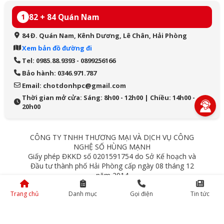
82 + 84 Quán Nam
1
84 Đ. Quán Nam, Kênh Dương, Lê Chân, Hải Phòng
Xem bản đồ đường đi
Tel: 0985.88.9393 - 0899256166
Bảo hành: 0346.971.787
Email: chotdonhpc@gmail.com
Thời gian mở cửa: Sáng: 8h00 - 12h00 | Chiều: 14h00 -
20h00
CÔNG TY TNHH THƯƠNG MẠI VÀ DỊCH VỤ CÔNG
NGHỆ SỐ HÙNG MẠNH
Giấy phép ĐKKD số 0201591754 do Sở Kế hoạch và
Đầu tư thành phố Hải Phòng cấp ngày 08 tháng 12
năm 2014
84 Quán Nam - Lê Chân - Hải Phòng
Trang chủ
Danh mục
Gọi điện
Tin tức