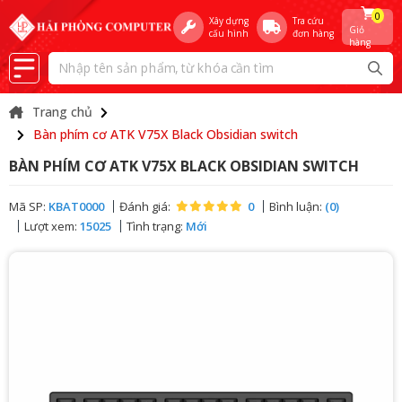
0
Xây dựng
Tra cứu
Giỏ
cấu hình
đơn hàng
hàng
Trang chủ
Bàn phím cơ ATK V75X Black Obsidian switch
BÀN PHÍM CƠ ATK V75X BLACK OBSIDIAN SWITCH
Mã SP:
KBAT0000
Đánh giá:
0
Bình luận:
(0)
Lượt xem:
15025
Tình trạng:
Mới