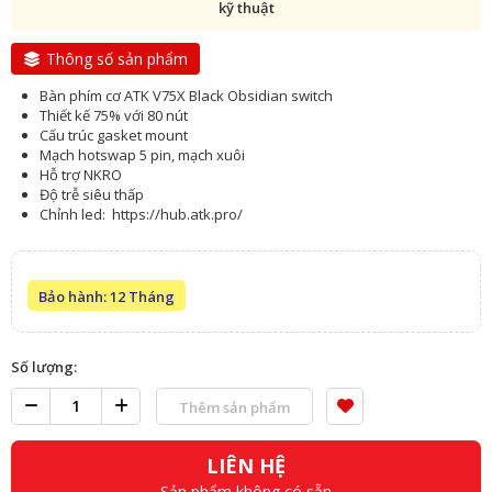
kỹ thuật
Thông số sản phẩm
Bàn phím cơ ATK V75X Black Obsidian switch
Thiết kế 75% với 80 nút
Cấu trúc gasket mount
Mạch hotswap 5 pin, mạch xuôi
Hỗ trợ NKRO
Độ trễ siêu thấp
Chỉnh led: https://hub.atk.pro/
Bảo hành: 12 Tháng
Số lượng:
Thêm sản phẩm
LIÊN HỆ
Sản phẩm không có sẵn