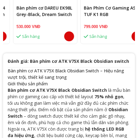
Bàn phím cơ DAREU EK98L
Bàn Phím Cơ Gaming ASUS
Grey-Black, Dream Switch
TUF K1 RGB
530.000 VNĐ
799.000 VNĐ
Sẵn hàng
Sẵn hàng
Đánh giá: Bàn phím cơ ATK V75X Black Obsidian switch
Bàn phím cơ ATK V75X Black Obsidian Switch – Hiệu năng
vượt trội, thiết kế sang trọng
Giới thiệu sản phẩm
Bàn phím cơ ATK V75X Black Obsidian Switch
là mẫu bàn
phím cơ gaming cao cấp với thiết kế layout
75% nhỏ gọn
,
tối ưu không gian làm việc mà vẫn giữ đầy đủ các phím chức
năng thiết yếu. Điểm nổi bật của sản phẩm nằm ở
Obsidian
Switch
– dòng switch được thiết kế cho cảm giác gõ nhạy,
êm và ổn định, phù hợp cả cho game thủ lẫn dân văn phòng.
Ngoài ra, ATK V75X còn được trang bị
hệ thống LED RGB
đa hiệu ứng
, chất liệu build cứng cáp, keycap bền bỉ, mang