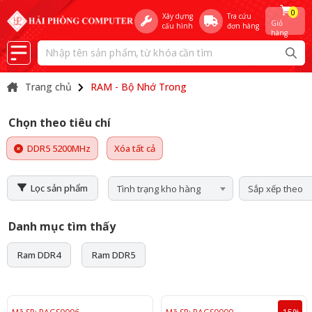
0
Xây dựng
Tra cứu
Giỏ
cấu hình
đơn hàng
hàng
Trang chủ
RAM - Bộ Nhớ Trong
Chọn theo tiêu chí
DDR5 5200MHz
Xóa tất cả
Lọc sản phẩm
Tình trạng kho hàng
Sắp xếp theo
Danh mục tìm thấy
Ram DDR4
Ram DDR5