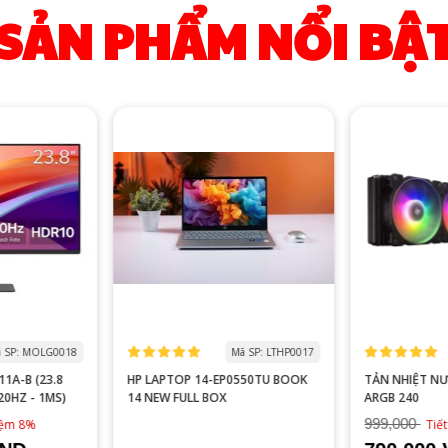
SẢN PHẨM NỔI BẬ
 SP: MOLG0018
Mã SP: LTHP0017
1A-B (23.8
HP LAPTOP 14-EP0550TU BOOK
TẢN NHIỆT N
120HZ - 1MS)
14 NEW FULL BOX
ARGB 240
999,000
kiệm 8%
Tiế