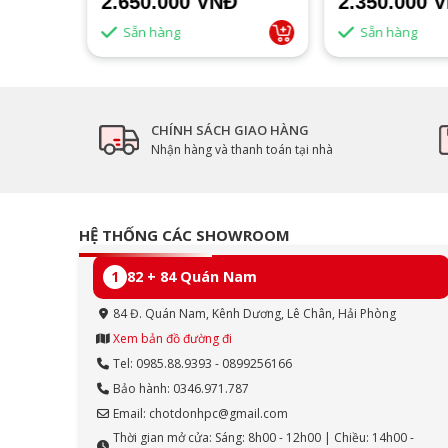
2.650.000 VNĐ
2.350.000 
Sẵn hàng
Sẵn hàng
CHÍNH SÁCH GIAO HÀNG
Nhận hàng và thanh toán tại nhà
HỆ THỐNG CÁC SHOWROOM
1
82 + 84 Quán Nam
84 Đ. Quán Nam, Kênh Dương, Lê Chân, Hải Phòng
Xem bản đồ đường đi
Tel: 0985.88.9393 - 0899256166
Bảo hành: 0346.971.787
Email: chotdonhpc@gmail.com
Thời gian mở cửa: Sáng: 8h00 - 12h00 | Chiều: 14h00 -