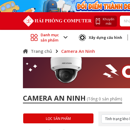
Khuyến
mãi
Danh mục
Xây dựng cấu hình
sản phẩm
Trang chủ
Camera An Ninh
CAMERA AN NINH
(Tổng 0 sản phẩm)
LỌC SẢN PHẨM