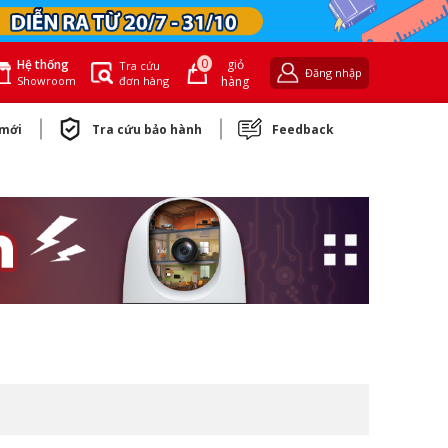
0
giỏ
Hệ thống
Tra cứu
Đăng nhập
đơn hàng
hàng
Showroom
 mới
Tra cứu bảo hành
Feedback