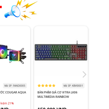
T
Mã SP: FAND0005
Mã SP: KBVI0001
ƯỚC COUGAR AQUA
BÀN PHÍM GIẢ CƠ VITRA LK06
MÀN HÌNH
MULTIMEDIA RAINBOW
V2218S 100HZ 
ĐEN
1,790,0
t kiệm 21%