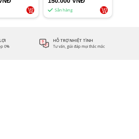
 VNĐ
150.000 VNĐ
1.500
Sẵn hàng
Sẵn 
LỢI
HỖ TRỢ NHIỆT TÌNH
góp 0%
Tư vấn, giải đáp mọi thắc mắc