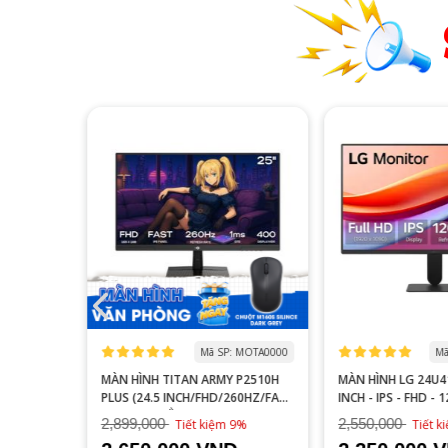
 MOGI0006
Mã SP: MOTA0000
Mã
S27FA
MÀN HÌNH TITAN ARMY P2510H
MÀN HÌNH LG 24U41
YÊN GAME
PLUS (24.5 INCH/FHD/260HZ/FAST
INCH - IPS - FHD - 
IPS/1MS/PHẲNG)
2,899,000
2,550,000
16%
Tiết kiệm 9%
Tiết 