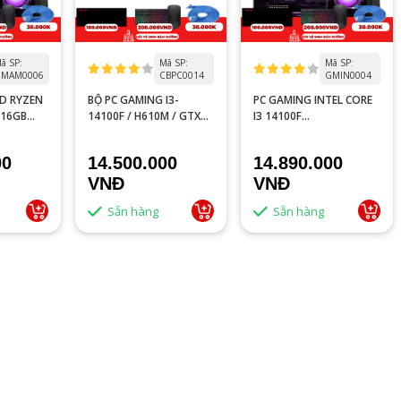
ã SP:
Mã SP:
Mã SP:
MAM0006
CBPC0014
GMIN0004
D RYZEN
BỘ PC GAMING I3-
PC GAMING INTEL CORE
/16GB
14100F / H610M / GTX
I3 14100F
T 8GB
1060 3GB / RAM 16GB /
TRAY/H610M/16GB
KÈM MÀN HÌNH 24 INCH
RAM/RTX 3050 6GB
00
14.500.000
14.890.000
100HZ CHÍNH HÃNG
VNĐ
VNĐ
Sẵn hàng
Sẵn hàng