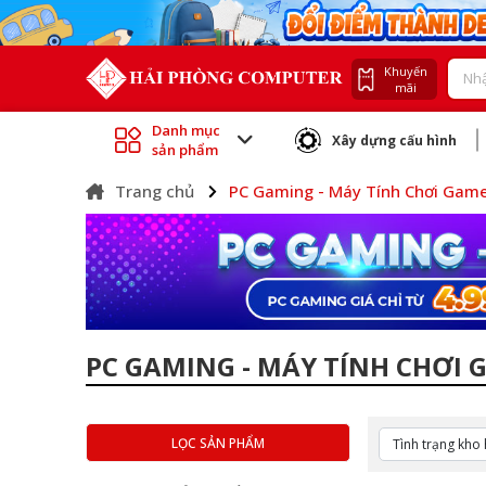
Khuyến
mãi
Danh mục
Xây dựng cấu hình
sản phẩm
Trang chủ
PC Gaming - Máy Tính Chơi Gam
PC GAMING - MÁY TÍNH CHƠI 
LỌC SẢN PHẨM