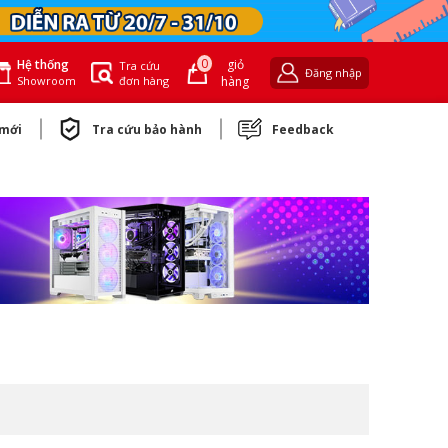
0
giỏ
Hệ thống
Tra cứu
Đăng nhập
đơn hàng
hàng
Showroom
 mới
Tra cứu bảo hành
Feedback