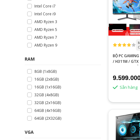
Intel Core i7
Intel Core i9
AMD Ryzen 3
AMD Ryzen 5
AMD Ryzen 7
M
AMD Ryzen 9
C
BỘ PC GAMING 
RAM
/ H311M / GTX
/ RAM 8GB / K
8GB (1x8GB)
HÌNH 24 INCH 
9.599.00
CHÍNH HÃNG
16GB (2x8GB)
Sẵn hàng
16GB (1x16GB)
32GB (4x8GB)
32GB (2x16GB)
64GB (4x16GB)
64GB (2X32GB)
VGA