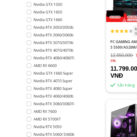
Nvidia GTX 1030
Nvidia GTX 1650
Nvidia GTX 1660
Nvidia RTX 3050/3050ti
M
G
Nvidia RTX 3060/3060ti
PC GAMING AM
Nvidia RTX 3070/3070ti
5 5500/A520M
Nvidia RTX 4070/4070ti
RAM/GTX 1060
12,550,000
Nvidia RTX 4080/4080Ti
6%
AMD RX 6600
11.799.0
Nvidia GTX 1660 Super
VNĐ
Nvidia RTX 4070 Super
Sẵn hàng
Nvidia RTX 4080 Super
Nvidia RTX 4060/4060ti
Nvidia RTX 3080/3080Ti
AMD RX 7600
AMD RX 5700XT
Nvidia RTX 5050
Nvidia RTX 5060/ 5060ti