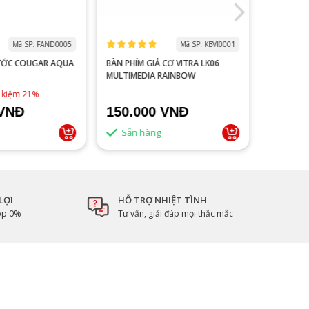
Mã SP: FAND0005
Mã SP: KBVI0001
ƯỚC COUGAR AQUA
BÀN PHÍM GIẢ CƠ VITRA LK06
MÀN HÌNH
MULTIMEDIA RAINBOW
V2218S 100HZ 
ĐEN
1,790,0
t kiệm 21%
 VNĐ
150.000 VNĐ
1.500
Sẵn hàng
Sẵn 
LỢI
HỖ TRỢ NHIỆT TÌNH
góp 0%
Tư vấn, giải đáp mọi thắc mắc