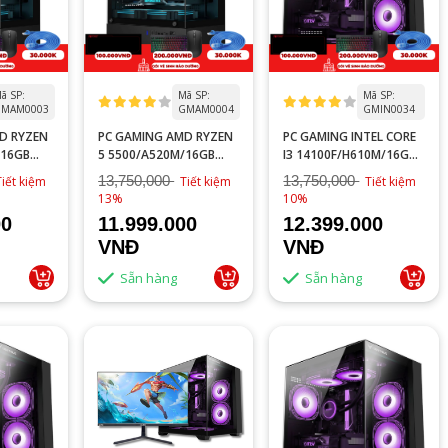
ã SP:
Mã SP:
Mã SP:
MAM0003
GMAM0004
GMIN0034
D RYZEN
PC GAMING AMD RYZEN
PC GAMING INTEL CORE
/16GB
5 5500/A520M/16GB
I3 14100F/H610M/16GB
 3GB
RAM/GTX 1660 SUPER
RAM/GTX 1060 3GB
13,750,000
13,750,000
Tiết kiệm
Tiết kiệm
Tiết kiệm
6GB/GTX 1660 TI 6GB
13%
10%
00
11.999.000
12.399.000
VNĐ
VNĐ
Sẵn hàng
Sẵn hàng