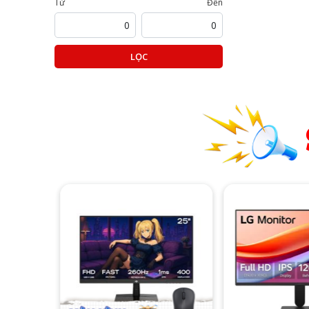
Từ
Đến
LỌC