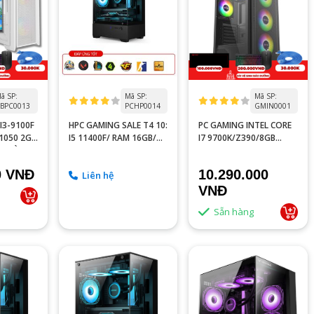
ã SP:
Mã SP:
Mã SP:
BPC0013
PCHP0014
GMIN0001
I3-9100F
HPC GAMING SALE T4 10:
PC GAMING INTEL CORE
 1050 2GB
I5 11400F/ RAM 16GB/
I7 9700K/Z390/8GB
ÈM MÀN
RTX 3050 6GB
RAM/GTX 1060 6GB
100HZ
0 VNĐ
10.290.000
Liên hệ
VNĐ
Sẵn hàng