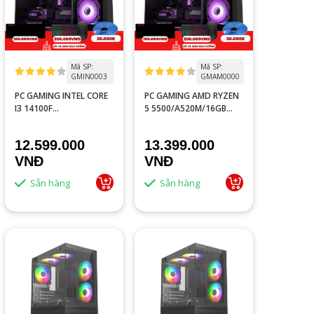
Mã SP:
Mã SP:
GMIN0003
GMAM0000
PC GAMING INTEL CORE
PC GAMING AMD RYZEN
I3 14100F
5 5500/A520M/16GB
TRAY/H610M/16GB
RAM/RTX 3050 6GB/GTX
RAM/GTX 1060 6GB
1660S 6GB
12.599.000
13.399.000
VNĐ
VNĐ
Sẵn hàng
Sẵn hàng