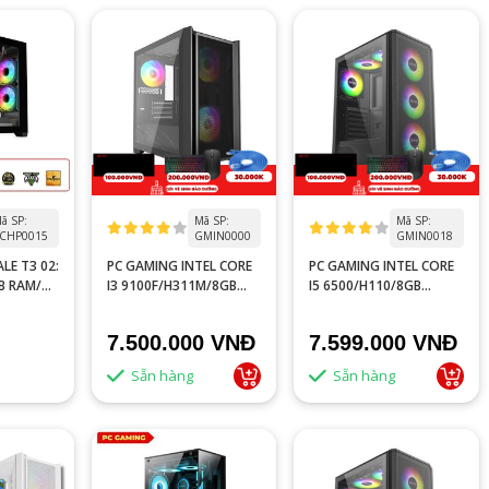
ã SP:
Mã SP:
Mã SP:
CHP0015
GMIN0000
GMIN0018
LE T3 02:
PC GAMING INTEL CORE
PC GAMING INTEL CORE
GB RAM/
I3 9100F/H311M/8GB
I5 6500/H110/8GB
GB
RAM/GTX 1050 2GB/GTX
RAM/GTX 750 TI 4GB
960 2GB
7.500.000 VNĐ
7.599.000 VNĐ
Sẵn hàng
Sẵn hàng