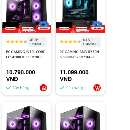
Mã SP:
Mã SP:
GMIN0002
GMAM0002
PC GAMING INTEL CORE
PC GAMING AMD RYZEN
I3 14100F/H610M/8GB
5 5500/A520M/16GB
RAM/GTX 750 TI 4GB
RAM/GTX 1060 6GB
10.790.000
11.099.000
VNĐ
VNĐ
Sẵn hàng
Sẵn hàng