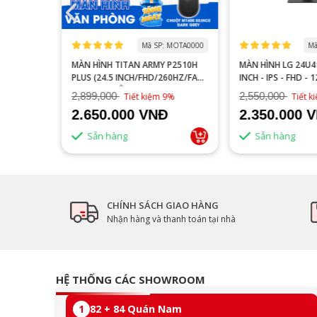
 MOGI0006
Mã SP: MOTA0000
Mã
S27FA
MÀN HÌNH TITAN ARMY P2510H
MÀN HÌNH LG 24U41
YÊN GAME
PLUS (24.5 INCH/FHD/260HZ/FAST
INCH - IPS - FHD - 
IPS/1MS/PHẲNG)
2,899,000
2,550,000
16%
Tiết kiệm 9%
Tiết 
2.650.000 VNĐ
2.350.000 
Sẵn hàng
Sẵn hàng
CHÍNH SÁCH GIAO HÀNG
Nhận hàng và thanh toán tại nhà
HỆ THỐNG CÁC SHOWROOM
1
82 + 84 Quán Nam