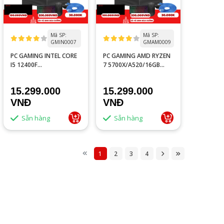
Mã SP:
Mã SP:
GMIN0007
GMAM0009
PC GAMING INTEL CORE
PC GAMING AMD RYZEN
I5 12400F
7 5700X/A520/16GB
TRAY/H610M/16GB
RAM/GTX 1660S 6GB
RAM/RX 5700 XT 8GB
15.299.000
15.299.000
VNĐ
VNĐ
Sẵn hàng
Sẵn hàng
1
2
3
4