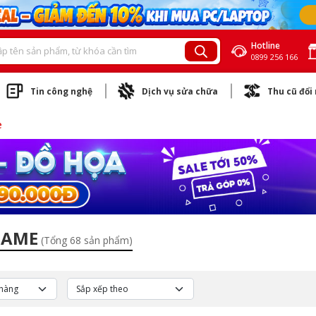
Hotline
0899 256 166
Tin công nghệ
Dịch vụ sửa chữa
Thu cũ đổi
e
GAME
(Tổng 68 sản phẩm)