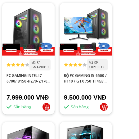
Mã SP:
Mã SP:
GMAM0019
CBPC0012
PC GAMING INTEL I7-
BỘ PC GAMING I5-6500 /
6700/ B150-H270-Z170 /
H110 / GTX 750 TI 4GB /
GTX 1060 3GB / RAM
RAM 8GB/ LCD 24IN
8GB
100HZ
7.999.000 VNĐ
9.500.000 VNĐ
Sẵn hàng
Sẵn hàng