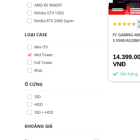
AMD RX 9060XT
NVidia GTX 1050
Nvidia RTX 2060 Super
M
G
LOẠI CASE
PC GAMING AM
5 5500/A520M
RAM/RX 5700 X
Mini ITX
Mid Tower
14.399.0
Full Tower
VNĐ
Khác
Sẵn hàng
Ổ CỨNG
SSD
HDD
SSD + HDD
KHOẢNG GIÁ