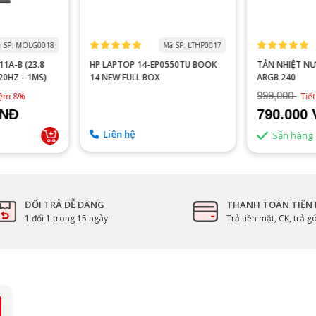
 SP: MOLG0018
Mã SP: LTHP0017
1A-B (23.8
HP LAPTOP 14-EP0550TU BOOK
TẢN NHIỆT N
120HZ - 1MS)
14 NEW FULL BOX
ARGB 240
999,000
kiệm 8%
Tiế
VNĐ
790.000
Liên hệ
Sẵn hàng
ĐỔI TRẢ DỄ DÀNG
THANH TOÁN TIỆN 
1 đổi 1 trong 15 ngày
Trả tiền mặt, CK, trả 