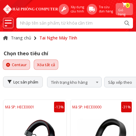
0
Xây dựng
Tra cứu
Giỏ
cấu hình
đơn hàng
hàng
Trang chủ
Tai Nghe Máy Tính
Chọn theo tiêu chí
Centaur
Xóa tất cả
Lọc sản phẩm
Tình trạng kho hàng
Sắp xếp theo
Mã SP: HECE0001
-13%
Mã SP: HECE0000
-31%