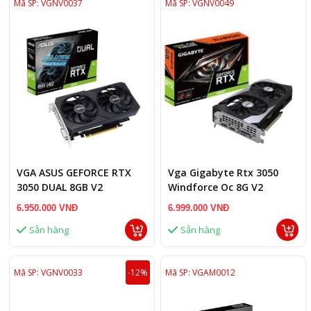
Mã SP: VGNV0037
Mã SP: VGNV0049
VGA ASUS GEFORCE RTX
Vga Gigabyte Rtx 3050
3050 DUAL 8GB V2
Windforce Oc 8G V2
(N3050Wf2Ocv2-8G)
6.950.000 VNĐ
6.999.000 VNĐ
Sẵn hàng
Sẵn hàng
Mã SP: VGNV0033
-12%
Mã SP: VGAM0012