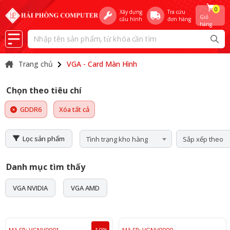
0
Xây dựng
Tra cứu
Giỏ
cấu hình
đơn hàng
hàng
Trang chủ
VGA - Card Màn Hình
Chọn theo tiêu chí
GDDR6
Xóa tất cả
Lọc sản phẩm
Tình trạng kho hàng
Sắp xếp theo
Danh mục tìm thấy
VGA NVIDIA
VGA AMD