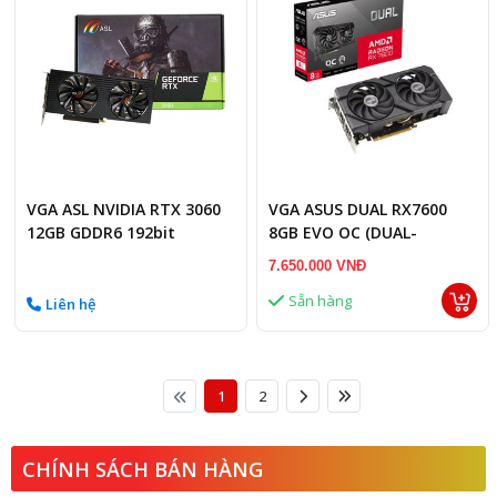
VGA ASL NVIDIA RTX 3060
VGA ASUS DUAL RX7600
12GB GDDR6 192bit
8GB EVO OC (DUAL-
RX7600-O8G-EVO)
7.650.000 VNĐ
Sẵn hàng
Liên hệ
1
2
CHÍNH SÁCH BÁN HÀNG