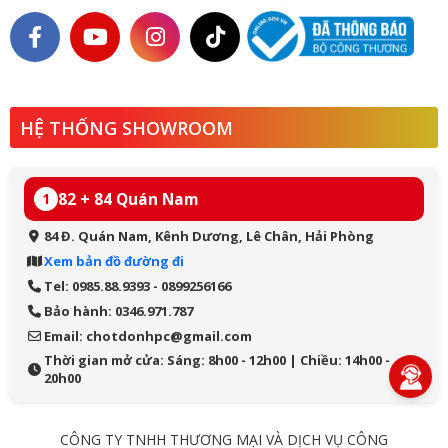
HỆ THỐNG SHOWROOM
82 + 84 Quán Nam
1
84 Đ. Quán Nam, Kênh Dương, Lê Chân, Hải Phòng
Xem bản đồ đường đi
Tel: 0985.88.9393 - 0899256166
Bảo hành: 0346.971.787
Email: chotdonhpc@gmail.com
Thời gian mở cửa: Sáng: 8h00 - 12h00 | Chiều: 14h00 -
20h00
CÔNG TY TNHH THƯƠNG MẠI VÀ DỊCH VỤ CÔNG