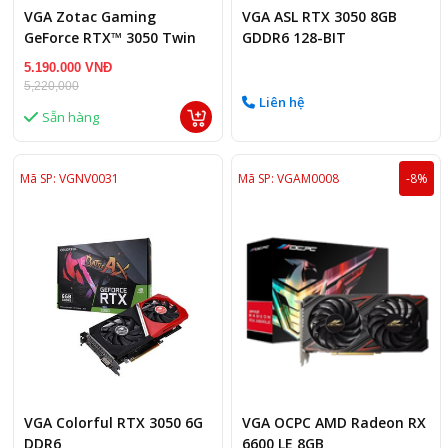
VGA Zotac Gaming
VGA ASL RTX 3050 8GB
GeForce RTX™ 3050 Twin
GDDR6 128-BIT
Edge OC – 6GB GDDR6
5.190.000 VNĐ
5,220,000
Liên hệ
Sẵn hàng
Mã SP: VGNV0031
Mã SP: VGAM0008
-8%
VGA Colorful RTX 3050 6G
VGA OCPC AMD Radeon RX
DDR6
6600 LE 8GB