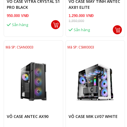
VỎ CASE VITRA CRYSTAL S1
VỎ CASE MÁY TÍNH ANTEC
PRO BLACK
AX81 ELITE
950.000 VNĐ
1.290.000 VNĐ
1,350,000
Sẵn hàng
Sẵn hàng
Mã SP: CSAN0003
Mã SP: CSMI0003
VỎ CASE ANTEC AX90
VỎ CASE MIK LV07 WHITE