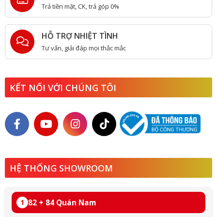
Trả tiền mặt, CK, trả góp 0%
HỖ TRỢ NHIỆT TÌNH
Tư vấn, giải đáp mọi thắc mắc
KẾT NỐI VỚI CHÚNG TÔI
HỆ THỐNG SHOWROOM
82 + 84 Quán Nam
1