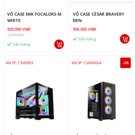
VỎ CASE MIK FOCALORS M
VỎ CASE CÉSAR BRAVERY
WHITE
ĐEN
929.000 VNĐ
950.000 VNĐ
1,150,000
Sẵn hàng
Sẵn hàng
Mã SP: CSVI0003
Mã SP: CSAN0004
-4%