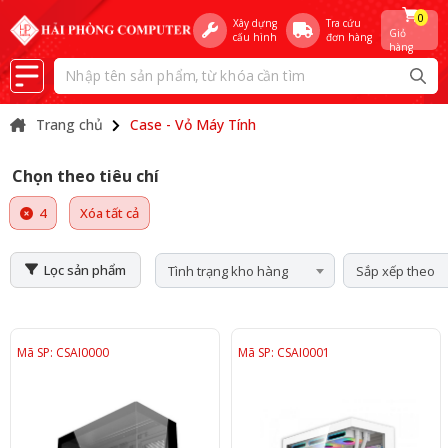
0
Xây dựng
Tra cứu
Giỏ
cấu hình
đơn hàng
hàng
Trang chủ
Case - Vỏ Máy Tính
Chọn theo tiêu chí
4
Xóa tất cả
Lọc sản phẩm
Tình trạng kho hàng
Sắp xếp theo
Mã SP: CSAI0000
Mã SP: CSAI0001