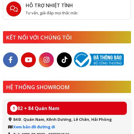
HỖ TRỢ NHIỆT TÌNH
Tư vấn, giải đáp mọi thắc mắc
KẾT NỐI VỚI CHÚNG TÔI
HỆ THỐNG SHOWROOM
82 + 84 Quán Nam
1
84 Đ. Quán Nam, Kênh Dương, Lê Chân, Hải Phòng
Xem bản đồ đường đi