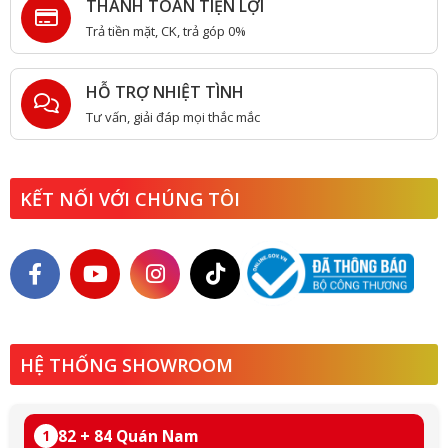
THANH TOÁN TIỆN LỢI
Trả tiền mặt, CK, trả góp 0%
HỖ TRỢ NHIỆT TÌNH
Tư vấn, giải đáp mọi thắc mắc
KẾT NỐI VỚI CHÚNG TÔI
HỆ THỐNG SHOWROOM
82 + 84 Quán Nam
1