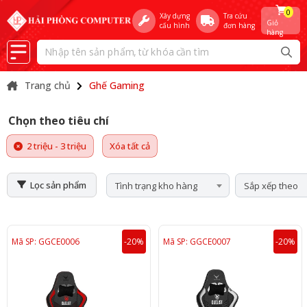
0
Xây dựng
Tra cứu
Giỏ
cấu hình
đơn hàng
hàng
Trang chủ
Ghế Gaming
Chọn theo tiêu chí
2 triệu - 3 triệu
Xóa tất cả
Lọc sản phẩm
Tình trạng kho hàng
Sắp xếp theo
Mã SP: GGCE0006
-20%
Mã SP: GGCE0007
-20%