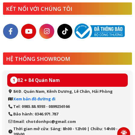
KẾT NỐI VỚI CHÚNG TÔI
HỆ THỐNG SHOWROOM
82 + 84 Quán Nam
1
84 Đ. Quán Nam, Kênh Dương, Lê Chân, Hải Phòng
Xem bản đồ đường đi
Tel: 0985.88.9393 - 0899256166
Bảo hành: 0346.971.787
Email: chotdonhpc@gmail.com
Thời gian mở cửa: Sáng: 8h00 - 12h00 | Chiều: 14h00 -
20h00