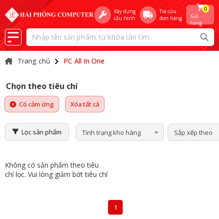
0
Xây dựng
Tra cứu
Giỏ
cấu hình
đơn hàng
hàng
Trang chủ
PC All In One
Chọn theo tiêu chí
Có cảm ứng
Xóa tất cả
Lọc sản phẩm
Tình trạng kho hàng
Sắp xếp theo
Không có sản phẩm theo tiêu
chí lọc. Vui lòng giảm bớt tiêu chí
1