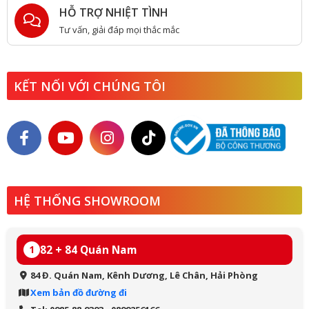
HỖ TRỢ NHIỆT TÌNH
Tư vấn, giải đáp mọi thắc mắc
KẾT NỐI VỚI CHÚNG TÔI
HỆ THỐNG SHOWROOM
82 + 84 Quán Nam
1
84 Đ. Quán Nam, Kênh Dương, Lê Chân, Hải Phòng
Xem bản đồ đường đi