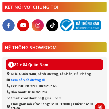
KẾT NỐI VỚI CHÚNG TÔI
HỆ THỐNG SHOWROOM
82 + 84 Quán Nam
1
84 Đ. Quán Nam, Kênh Dương, Lê Chân, Hải Phòng
Xem bản đồ đường đi
Tel: 0985.88.9393 - 0899256166
Bảo hành: 0346.971.787
Email: chotdonhpc@gmail.com
Thời gian mở cửa: Sáng: 8h00 - 12h00 | Chiều: 14h00 -
20h00