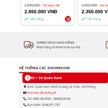
IPS/1MS/PHẲNG)
2,899,000
2,550,000
16%
Tiết kiệm 9%
Tiết 
2.650.000 VNĐ
2.350.000 
Sẵn hàng
Sẵn hàng
CHÍNH SÁCH GIAO HÀNG
Nhận hàng và thanh toán tại nhà
HỆ THỐNG CÁC SHOWROOM
1
82 + 84 Quán Nam
84 Đ. Quán Nam, Kênh Dương, Lê Chân, Hải Phòng
Xem bản đồ đường đi
Tel: 0985.88.9393 - 0899256166
Bảo hành: 0346.971.787