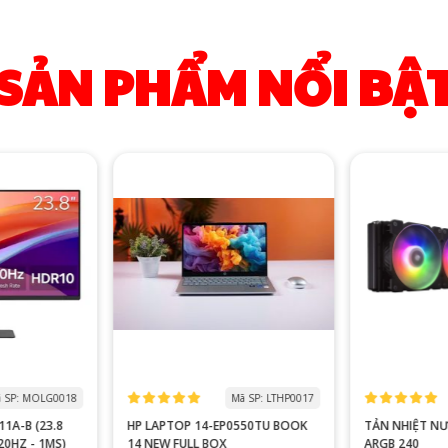
SẢN PHẨM NỔI BẬ
 SP: MOLG0018
Mã SP: LTHP0017
1A-B (23.8
HP LAPTOP 14-EP0550TU BOOK
TẢN NHIỆT N
120HZ - 1MS)
14 NEW FULL BOX
ARGB 240