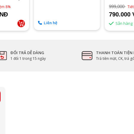
999,000
kiệm 8%
Tiế
VNĐ
790.000
Liên hệ
Sẵn hàng
ĐỔI TRẢ DỄ DÀNG
THANH TOÁN TIỆN 
1 đổi 1 trong 15 ngày
Trả tiền mặt, CK, trả 