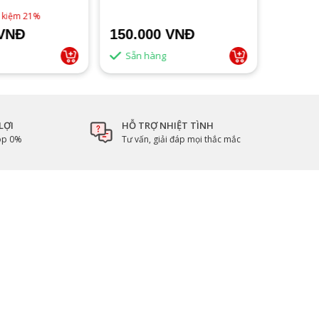
ĐEN
1,790,0
t kiệm 21%
 VNĐ
150.000 VNĐ
1.500
Sẵn hàng
Sẵn 
LỢI
HỖ TRỢ NHIỆT TÌNH
góp 0%
Tư vấn, giải đáp mọi thắc mắc