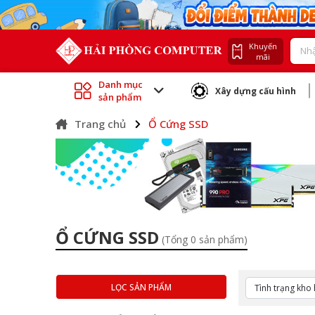
Khuyến
mãi
Danh mục
Xây dựng cấu hình
sản phẩm
Trang chủ
Ổ Cứng SSD
Ổ CỨNG SSD
(Tổng 0 sản phẩm)
LỌC SẢN PHẨM