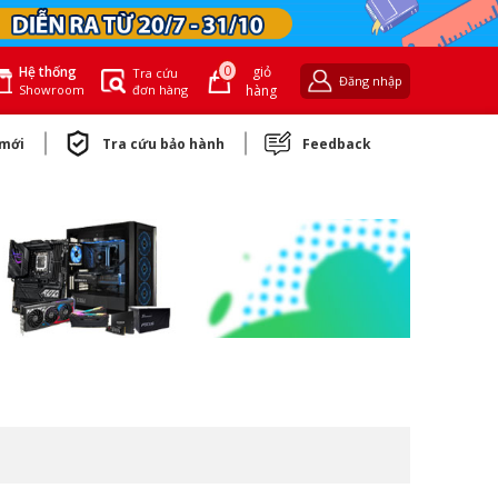
0
giỏ
Hệ thống
Tra cứu
Đăng nhập
đơn hàng
hàng
Showroom
 mới
Tra cứu bảo hành
Feedback