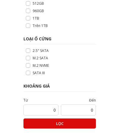
512GB
960GB
1TB
Trên 1TB
LOẠI Ổ CỨNG
2.5" SATA
M.2 SATA
M.2 NVME
SATA III
KHOẢNG GIÁ
Từ
Đến
LỌC