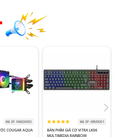
T
Mã SP: FAND0005
Mã SP: KBVI0001
ƯỚC COUGAR AQUA
BÀN PHÍM GIẢ CƠ VITRA LK06
MÀN HÌNH
MULTIMEDIA RAINBOW
V2218S 100HZ 