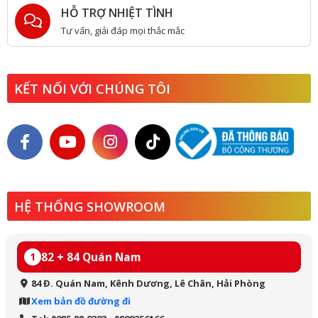
HỖ TRỢ NHIỆT TÌNH
Tư vấn, giải đáp mọi thắc mắc
KẾT NỐI VỚI CHÚNG TÔI
HỆ THỐNG SHOWROOM
82 + 84 Quán Nam
1
84 Đ. Quán Nam, Kênh Dương, Lê Chân, Hải Phòng
Xem bản đồ đường đi