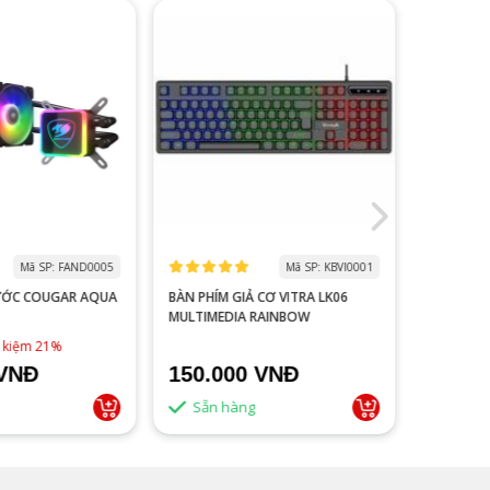
Mã SP: FAND0005
Mã SP: KBVI0001
ƯỚC COUGAR AQUA
BÀN PHÍM GIẢ CƠ VITRA LK06
MÀN HÌNH
MULTIMEDIA RAINBOW
V2218S 100HZ 
ĐEN
1,790,0
t kiệm 21%
 VNĐ
150.000 VNĐ
1.500
Sẵn hàng
Sẵn 