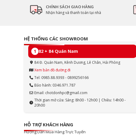
CHÍNH SÁCH GIAO HÀNG
Nhận hàng và thanh toán tại nhà
HỆ THỐNG CÁC SHOWROOM
1
82 + 84 Quán Nam
84 Đ. Quán Nam, Kênh Dương, Lê Chân, Hải Phòng
Xem bản đồ đường đi
Tel: 0985.88.9393 - 0899256166
Bảo hành: 0346.971.787
Email: chotdonhpc@gmail.com
Thời gian mở cửa: Sáng: 8h00 - 12h00 | Chiều: 14h00 -
20h00
HỖ TRỢ KHÁCH HÀNG
Hướng Dẫn Mua Hàng Trực Tuyến