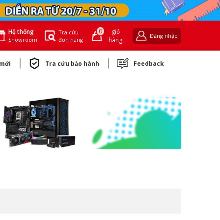
0
giỏ
Hệ thống
Tra cứu
Đăng nhập
đơn hàng
hàng
Showroom
 mới
Tra cứu bảo hành
Feedback