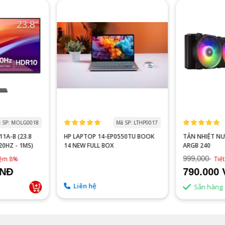
 SP: MOLG0018
Mã SP: LTHP0017
1A-B (23.8
HP LAPTOP 14-EP0550TU BOOK
TẢN NHIỆT N
120HZ - 1MS)
14 NEW FULL BOX
ARGB 240
999,000
kiệm 8%
Tiế
VNĐ
790.000
Liên hệ
Sẵn hàng