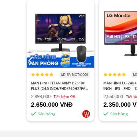
 MOGI0006
Mã SP: MOTA0000
Mã
S27FA
MÀN HÌNH TITAN ARMY P2510H
MÀN HÌNH LG 24U41
YÊN GAME
PLUS (24.5 INCH/FHD/260HZ/FAST
INCH - IPS - FHD - 
IPS/1MS/PHẲNG)
2,899,000
2,550,000
16%
Tiết kiệm 9%
Tiết 
2.650.000 VNĐ
2.350.000 
Sẵn hàng
Sẵn hàng