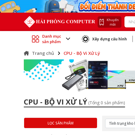
Khuyến
mãi
Danh mục
Xây dựng cấu hình
sản phẩm
Trang chủ
CPU - Bộ Vi Xử Lý
CPU - BỘ VI XỬ LÝ
(Tổng 0 sản phẩm)
LỌC SẢN PHẨM