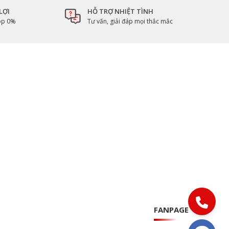
LỢI
HỖ TRỢ NHIỆT TÌNH
góp 0%
Tư vấn, giải đáp mọi thắc mắc
FANPAGE