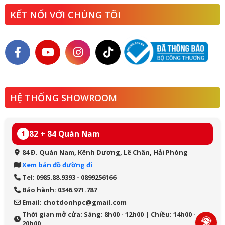
KẾT NỐI VỚI CHÚNG TÔI
HỆ THỐNG SHOWROOM
82 + 84 Quán Nam
1
84 Đ. Quán Nam, Kênh Dương, Lê Chân, Hải Phòng
Xem bản đồ đường đi
Tel: 0985.88.9393 - 0899256166
Bảo hành: 0346.971.787
Email: chotdonhpc@gmail.com
Thời gian mở cửa: Sáng: 8h00 - 12h00 | Chiều: 14h00 -
20h00