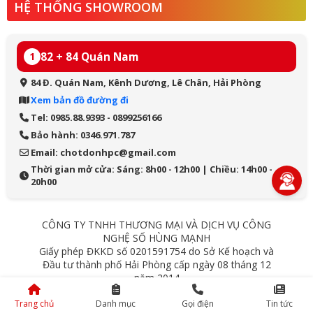
HỆ THỐNG SHOWROOM
82 + 84 Quán Nam
1
84 Đ. Quán Nam, Kênh Dương, Lê Chân, Hải Phòng
Xem bản đồ đường đi
Tel: 0985.88.9393 - 0899256166
Bảo hành: 0346.971.787
Email: chotdonhpc@gmail.com
Thời gian mở cửa: Sáng: 8h00 - 12h00 | Chiều: 14h00 -
20h00
CÔNG TY TNHH THƯƠNG MẠI VÀ DỊCH VỤ CÔNG
NGHỆ SỐ HÙNG MẠNH
Giấy phép ĐKKD số 0201591754 do Sở Kế hoạch và
Đầu tư thành phố Hải Phòng cấp ngày 08 tháng 12
năm 2014
84 Quán Nam - Lê Chân - Hải Phòng
Trang chủ
Danh mục
Gọi điện
Tin tức