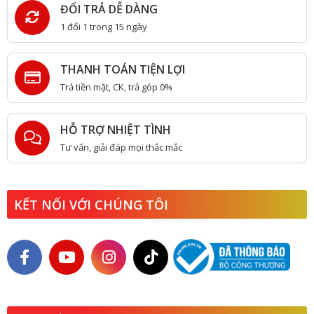
ĐỔI TRẢ DỄ DÀNG
1 đổi 1 trong 15 ngày
THANH TOÁN TIỆN LỢI
Trả tiền mặt, CK, trả góp 0%
HỖ TRỢ NHIỆT TÌNH
Tư vấn, giải đáp mọi thắc mắc
KẾT NỐI VỚI CHÚNG TÔI