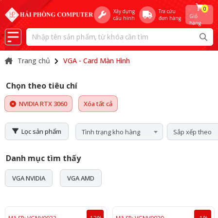
0
Xây dựng
Tra cứu
Giỏ
cấu hình
đơn hàng
hàng
Trang chủ
VGA - Card Màn Hình
Chọn theo tiêu chí
NVIDIA RTX 3060
Xóa tất cả
Lọc sản phẩm
Tình trạng kho hàng
Sắp xếp theo
Danh mục tìm thấy
VGA NVIDIA
VGA AMD