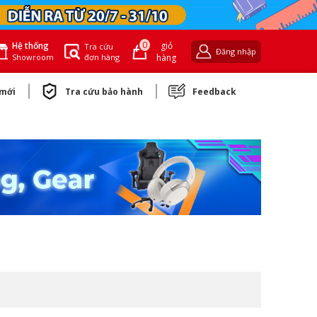
0
giỏ
Hệ thống
Tra cứu
Đăng nhập
đơn hàng
hàng
Showroom
 mới
Tra cứu bảo hành
Feedback