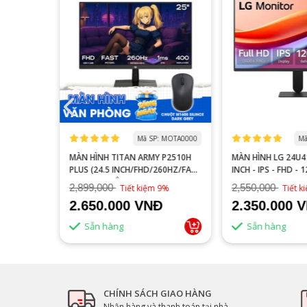
 MOGI0006
Mã SP: MOTA0000
Mã
S27FA
MÀN HÌNH TITAN ARMY P2510H
MÀN HÌNH LG 24U41
YÊN GAME
PLUS (24.5 INCH/FHD/260HZ/FAST
INCH - IPS - FHD - 
IPS/1MS/PHẲNG)
2,899,000
2,550,000
16%
Tiết kiệm 9%
Tiết 
2.650.000 VNĐ
2.350.000 
Sẵn hàng
Sẵn hàng
CHÍNH SÁCH GIAO HÀNG
Nhận hàng và thanh toán tại nhà