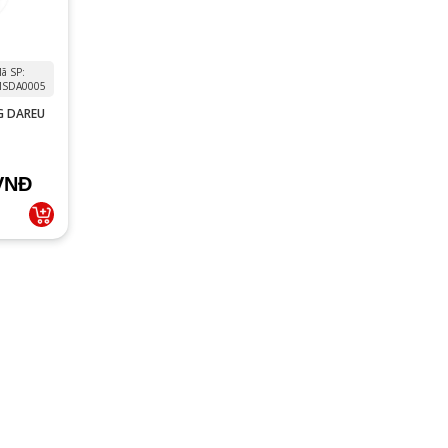
ã SP:
SDA0005
G DAREU
RELESS
VNĐ