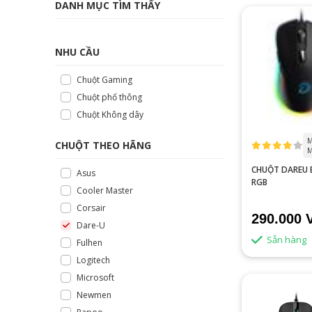
DANH MỤC TÌM THẤY
NHU CẦU
Chuột Gaming
Chuột phổ thông
Chuột Không dây
M
CHUỘT THEO HÃNG
M
CHUỘT DAREU 
Asus
RGB
Cooler Master
Corsair
290.000 
Dare-U
Sẵn hàng
Fulhen
Logitech
Microsoft
Newmen