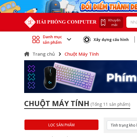
Khuyến
mãi
Danh mục
Xây dựng cấu hình
sản phẩm
Trang chủ
Chuột Máy Tính
CHUỘT MÁY TÍNH
(Tổng 11 sản phẩm)
LỌC SẢN PHẨM