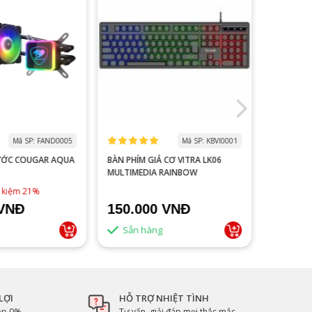
Mã SP: FAND0005
Mã SP: KBVI0001
ƯỚC COUGAR AQUA
BÀN PHÍM GIẢ CƠ VITRA LK06
MÀN HÌNH
MULTIMEDIA RAINBOW
V2218S 100HZ 
ĐEN
1,790,0
t kiệm 21%
 VNĐ
150.000 VNĐ
1.500
Sẵn hàng
Sẵn 
LỢI
HỖ TRỢ NHIỆT TÌNH
góp 0%
Tư vấn, giải đáp mọi thắc mắc