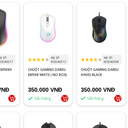
ã SP:
Mã SP:
Mã SP:
SDA0017
MSDA0013
MSDA0008
EM908X
CHUỘT GAMING DAREU
CHUỘT GAMING DAREU
EM908 WHITE ( NO BOX)
A960S BLACK
VNĐ
350.000 VNĐ
350.000 VNĐ
Sẵn hàng
Sẵn hàng