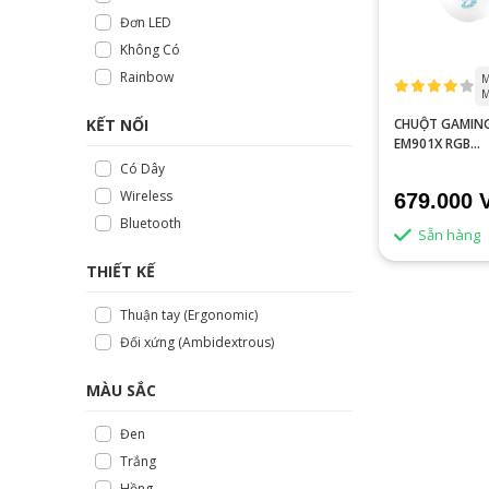
Đơn LED
Không Có
Rainbow
M
M
CHUỘT GAMIN
KẾT NỐI
EM901X RGB
SUPERLIGHT WI
Có Dây
BLUE - WHITE
Wireless
679.000 
Bluetooth
Sẵn hàng
THIẾT KẾ
Thuận tay (Ergonomic)
Đối xứng (Ambidextrous)
MÀU SẮC
Đen
Trắng
Hồng