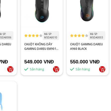
ã SP:
Mã SP:
Mã SP:
SDA0006
MSDA0010
MSDA0003
G DAREU
CHUỘT KHÔNG DÂY
CHUỘT GAMING DAREU
GAMING DAREU EM901
A960 BLACK
BLACK
VNĐ
549.000 VNĐ
550.000 VNĐ
Sẵn hàng
Sẵn hàng