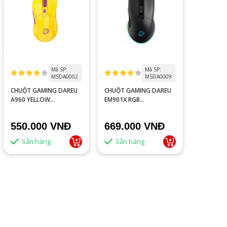
Mã SP:
Mã SP:
MSDA0002
MSDA0009
CHUỘT GAMING DAREU
CHUỘT GAMING DAREU
A960 YELLOW
EM901X RGB
ULTRALIGHT
SUPERLIGHT WIRELESS
BLACK
550.000 VNĐ
669.000 VNĐ
Sẵn hàng
Sẵn hàng