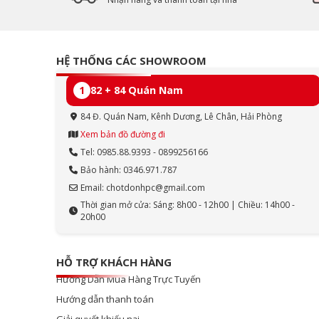
HỆ THỐNG CÁC SHOWROOM
1
82 + 84 Quán Nam
84 Đ. Quán Nam, Kênh Dương, Lê Chân, Hải Phòng
Xem bản đồ đường đi
Tel: 0985.88.9393 - 0899256166
Bảo hành: 0346.971.787
Email: chotdonhpc@gmail.com
Thời gian mở cửa: Sáng: 8h00 - 12h00 | Chiều: 14h00 -
20h00
HỖ TRỢ KHÁCH HÀNG
Hướng Dẫn Mua Hàng Trực Tuyến
Hướng dẫn thanh toán
Giải quyết khiếu nại