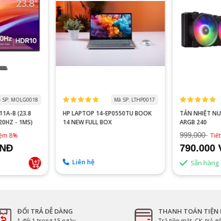
 SP: MOLG0018
Mã SP: LTHP0017
1A-B (23.8
HP LAPTOP 14-EP0550TU BOOK
TẢN NHIỆT N
120HZ - 1MS)
14 NEW FULL BOX
ARGB 240
999,000
kiệm 8%
Tiế
VNĐ
790.000
Liên hệ
Sẵn hàng
ĐỔI TRẢ DỄ DÀNG
THANH TOÁN TIỆN 
1 đổi 1 trong 15 ngày
Trả tiền mặt, CK, trả 