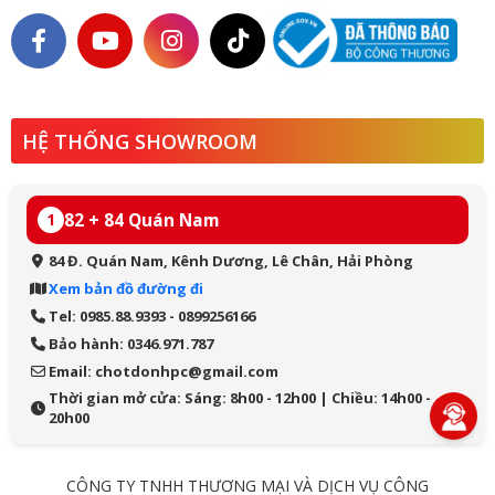
HỆ THỐNG SHOWROOM
82 + 84 Quán Nam
1
84 Đ. Quán Nam, Kênh Dương, Lê Chân, Hải Phòng
Xem bản đồ đường đi
Tel: 0985.88.9393 - 0899256166
Bảo hành: 0346.971.787
Email: chotdonhpc@gmail.com
Thời gian mở cửa: Sáng: 8h00 - 12h00 | Chiều: 14h00 -
20h00
CÔNG TY TNHH THƯƠNG MẠI VÀ DỊCH VỤ CÔNG