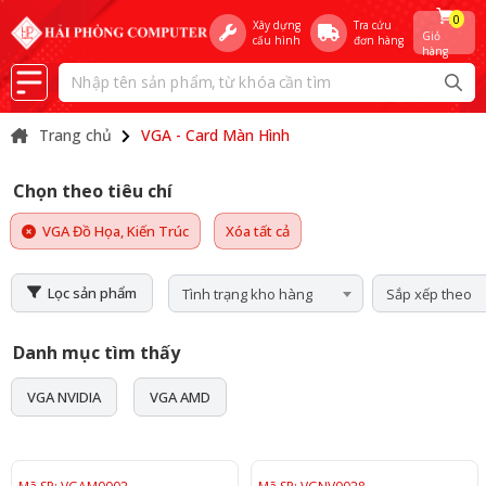
0
Xây dựng
Tra cứu
Giỏ
cấu hình
đơn hàng
hàng
Trang chủ
VGA - Card Màn Hình
Chọn theo tiêu chí
VGA Đồ Họa, Kiến Trúc
Xóa tất cả
Lọc sản phẩm
Tình trạng kho hàng
Sắp xếp theo
Danh mục tìm thấy
VGA NVIDIA
VGA AMD