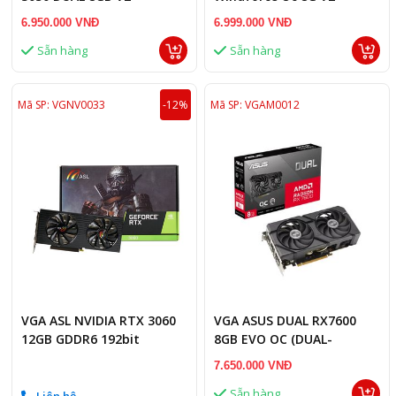
(N3050Wf2Ocv2-8G)
6.950.000 VNĐ
6.999.000 VNĐ
Sẵn hàng
Sẵn hàng
Mã SP: VGNV0033
-12%
Mã SP: VGAM0012
VGA ASL NVIDIA RTX 3060
VGA ASUS DUAL RX7600
12GB GDDR6 192bit
8GB EVO OC (DUAL-
RX7600-O8G-EVO)
7.650.000 VNĐ
Sẵn hàng