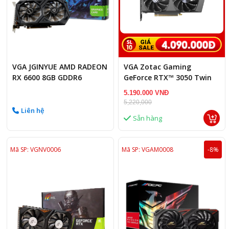
VGA JGINYUE AMD RADEON
VGA Zotac Gaming
RX 6600 8GB GDDR6
GeForce RTX™ 3050 Twin
Edge OC – 6GB GDDR6
5.190.000 VNĐ
5,220,000
Liên hệ
Sẵn hàng
Mã SP: VGNV0006
Mã SP: VGAM0008
-8%