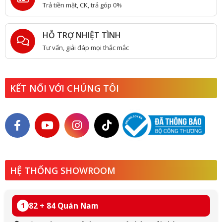
Trả tiền mặt, CK, trả góp 0%
HỖ TRỢ NHIỆT TÌNH
Tư vấn, giải đáp mọi thắc mắc
KẾT NỐI VỚI CHÚNG TÔI
HỆ THỐNG SHOWROOM
82 + 84 Quán Nam
1