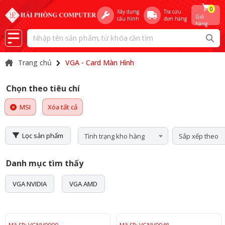
0
Xây dựng
Tra cứu
Giỏ
cấu hình
đơn hàng
hàng
Trang chủ
VGA - Card Màn Hình
Chọn theo tiêu chí
MSI
Xóa tất cả
Lọc sản phẩm
Tình trạng kho hàng
Sắp xếp theo
Danh mục tìm thấy
VGA NVIDIA
VGA AMD