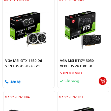
Mã SP: VGNV0000
Mã SP: VGNV0048
VGA MSI GTX 1650 D6
VGA MSI RTX™ 3050
VENTUS XS 4G OCV1
VENTUS 2X E 6G OC
5.499.000 VNĐ
Sẵn hàng
Liên hệ
Mã SP: VGNV0084
Mã SP: VGNV0011