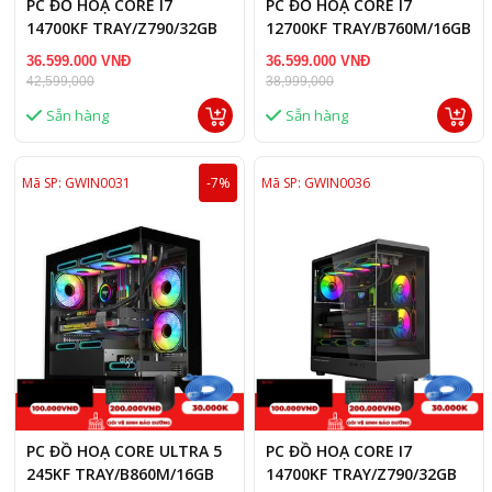
PC ĐỒ HOẠ CORE I7
PC ĐỒ HOẠ CORE I7
14700KF TRAY/Z790/32GB
12700KF TRAY/B760M/16GB
RAM DDR5/RTX 5050 8GB
RAM DDR5/RTX 5060 TI
36.599.000 VNĐ
36.599.000 VNĐ
16GB
42,599,000
38,999,000
Sẵn hàng
Sẵn hàng
Mã SP: GWIN0031
-7%
Mã SP: GWIN0036
PC ĐỒ HOẠ CORE ULTRA 5
PC ĐỒ HOẠ CORE I7
245KF TRAY/B860M/16GB
14700KF TRAY/Z790/32GB