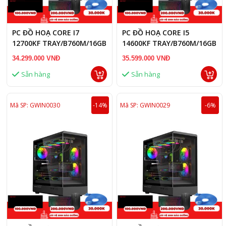
PC ĐỒ HOẠ CORE I7
PC ĐỒ HOẠ CORE I5
12700KF TRAY/B760M/16GB
14600KF TRAY/B760M/16GB
RAM/RTX 5060 TI 16GB
RAM DDR5/RTX 5060 TI
34.299.000 VNĐ
35.599.000 VNĐ
16GB
Sẵn hàng
Sẵn hàng
Mã SP: GWIN0030
-14%
Mã SP: GWIN0029
-6%