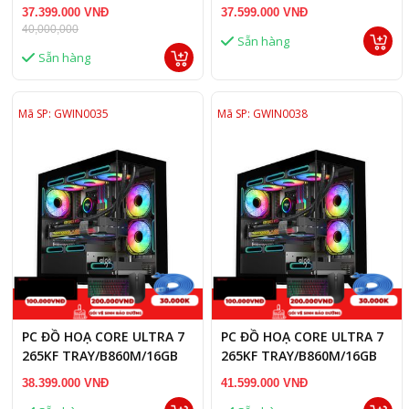
RAM DDR5/RTX 5060 TI
RAM DDR5/RTX 5060 8GB
37.399.000 VNĐ
37.599.000 VNĐ
16GB
40,000,000
Sẵn hàng
Sẵn hàng
Mã SP: GWIN0035
Mã SP: GWIN0038
PC ĐỒ HOẠ CORE ULTRA 7
PC ĐỒ HOẠ CORE ULTRA 7
265KF TRAY/B860M/16GB
265KF TRAY/B860M/16GB
RAM DDR5/RTX 5060 TI
RAM DDR5/RTX 5070 12GB
38.399.000 VNĐ
41.599.000 VNĐ
16GB