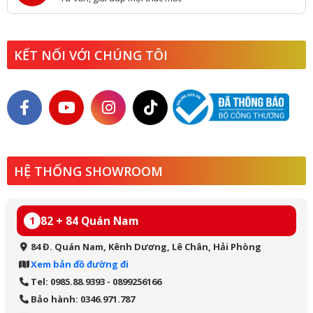
KẾT NỐI VỚI CHÚNG TÔI
HỆ THỐNG SHOWROOM
82 + 84 Quán Nam
1
84 Đ. Quán Nam, Kênh Dương, Lê Chân, Hải Phòng
Xem bản đồ đường đi
Tel: 0985.88.9393 - 0899256166
Bảo hành: 0346.971.787