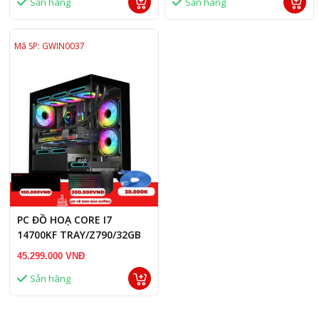
Sẵn hàng
Sẵn hàng
Mã SP: GWIN0037
PC ĐỒ HOẠ CORE I7
14700KF TRAY/Z790/32GB
RAM DDR5/RTX 5060 TI
45.299.000 VNĐ
16GB
Sẵn hàng