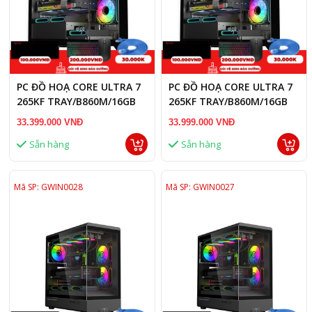
PC ĐỒ HOẠ CORE ULTRA 7
PC ĐỒ HOẠ CORE ULTRA 7
265KF TRAY/B860M/16GB
265KF TRAY/B860M/16GB
RAM DDR5/RTX 3060 12GB
RAM DDR5/RTX 5060 8GB
33.399.000 VNĐ
33.999.000 VNĐ
Sẵn hàng
Sẵn hàng
Mã SP: GWIN0028
Mã SP: GWIN0027