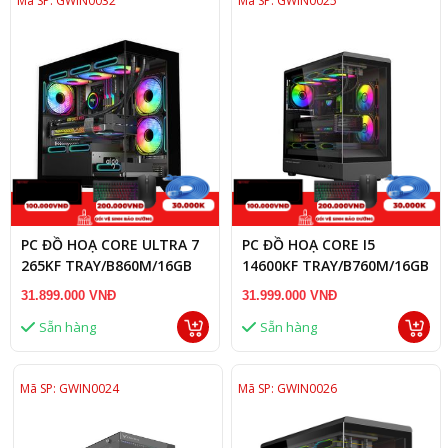
Mã SP: GWIN0032
Mã SP: GWIN0025
PC ĐỒ HOẠ CORE ULTRA 7
PC ĐỒ HOẠ CORE I5
265KF TRAY/B860M/16GB
14600KF TRAY/B760M/16GB
RAM DDR5/RTX 5050 8GB
RAM DDR5/RTX 5060 TI
31.899.000 VNĐ
31.999.000 VNĐ
8GB
Sẵn hàng
Sẵn hàng
Mã SP: GWIN0024
Mã SP: GWIN0026