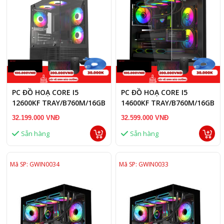
PC ĐỒ HOẠ CORE I5
PC ĐỒ HOẠ CORE I5
12600KF TRAY/B760M/16GB
14600KF TRAY/B760M/16GB
RAM DDR5/RTX 5060 TI
RAM/RTX 5060 TI 16GB
32.199.000 VNĐ
32.599.000 VNĐ
16GB
Sẵn hàng
Sẵn hàng
Mã SP: GWIN0034
Mã SP: GWIN0033