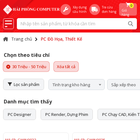
0
Xây dựng
Tra cứu
Giỏ
cấu hình
đơn hàng
hàng
Trang chủ
PC Đồ Họa, Thiết Kế
Chọn theo tiêu chí
30 Triệu - 50 Triệu
Xóa tất cả
Lọc sản phẩm
Tình trạng kho hàng
Sắp xếp theo
Danh mục tìm thấy
PC Designer
PC Render, Dựng Phim
PC Chạy CAD, Kiến T