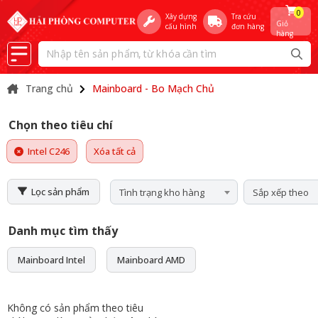
0
Xây dựng
Tra cứu
Giỏ
cấu hình
đơn hàng
hàng
Trang chủ
Mainboard - Bo Mạch Chủ
Chọn theo tiêu chí
Intel C246
Xóa tất cả
Lọc sản phẩm
Tình trạng kho hàng
Sắp xếp theo
Danh mục tìm thấy
Mainboard Intel
Mainboard AMD
Không có sản phẩm theo tiêu