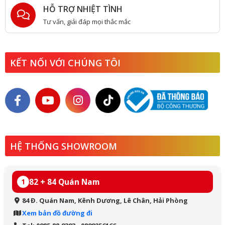
HỖ TRỢ NHIỆT TÌNH
Tư vấn, giải đáp mọi thắc mắc
KẾT NỐI VỚI CHÚNG TÔI
HỆ THỐNG SHOWROOM
82 + 84 Quán Nam
1
84 Đ. Quán Nam, Kênh Dương, Lê Chân, Hải Phòng
Xem bản đồ đường đi