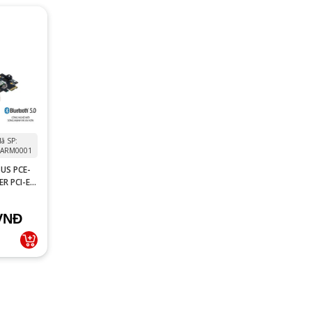
ã SP:
ARM0001
US PCE-
R PCI-E
VNĐ