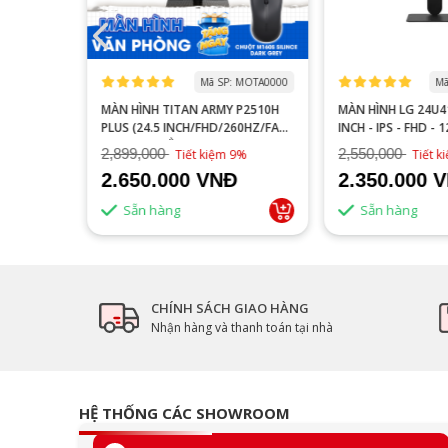
 MOGI0006
Mã SP: MOTA0000
Mã
S27FA
MÀN HÌNH TITAN ARMY P2510H
MÀN HÌNH LG 24U41
YÊN GAME
PLUS (24.5 INCH/FHD/260HZ/FAST
INCH - IPS - FHD - 
IPS/1MS/PHẲNG)
2,899,000
2,550,000
16%
Tiết kiệm 9%
Tiết 
2.650.000 VNĐ
2.350.000 
Sẵn hàng
Sẵn hàng
CHÍNH SÁCH GIAO HÀNG
Nhận hàng và thanh toán tại nhà
HỆ THỐNG CÁC SHOWROOM