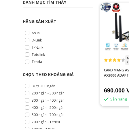
DANH MỤC TÌM THẤY
HÃNG SẢN XUẤT
Asus
D-Link
TP-Link
Totolink
M
Tenda
C
CARD MẠNG AS
CHỌN THEO KHOẢNG GIÁ
AX3000 ADAPTE
AX3000 WIFI6
Dưới 200 ngàn
690.000 
200 ngàn - 300 ngàn
Sẵn hàng
300 ngàn - 400 ngàn
400 ngàn - 500 ngàn
500 ngàn - 700 ngàn
700 ngàn - 1 triệu