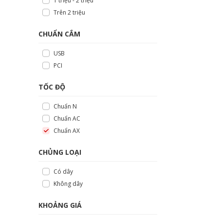
1 triệu - 2 triệu
Trên 2 triệu
CHUẨN CẮM
USB
PCI
TỐC ĐỘ
Chuẩn N
Chuẩn AC
Chuẩn AX
CHỦNG LOẠI
Có dây
Không dây
KHOẢNG GIÁ