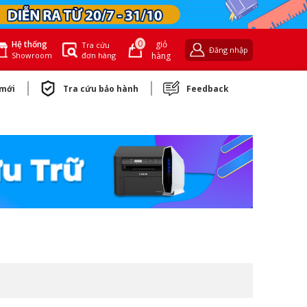
0
giỏ
Hệ thống
Tra cứu
Đăng nhập
đơn hàng
hàng
Showroom
 mới
Tra cứu bảo hành
Feedback