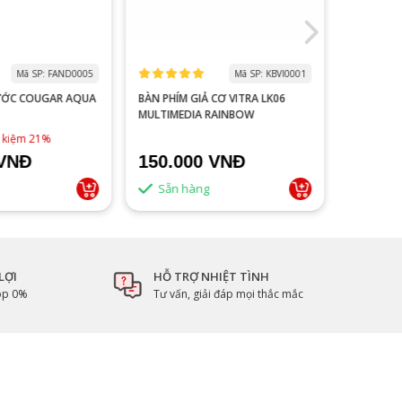
Mã SP: FAND0005
Mã SP: KBVI0001
ƯỚC COUGAR AQUA
BÀN PHÍM GIẢ CƠ VITRA LK06
MÀN HÌNH
MULTIMEDIA RAINBOW
V2218S 100HZ 
ĐEN
1,790,0
t kiệm 21%
 VNĐ
150.000 VNĐ
1.500
Sẵn hàng
Sẵn 
LỢI
HỖ TRỢ NHIỆT TÌNH
góp 0%
Tư vấn, giải đáp mọi thắc mắc