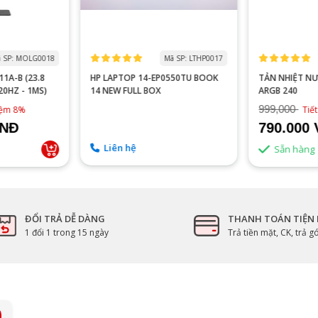
 SP: MOLG0018
Mã SP: LTHP0017
1A-B (23.8
HP LAPTOP 14-EP0550TU BOOK
TẢN NHIỆT N
120HZ - 1MS)
14 NEW FULL BOX
ARGB 240
999,000
kiệm 8%
Tiế
VNĐ
790.000
Liên hệ
Sẵn hàng
ĐỔI TRẢ DỄ DÀNG
THANH TOÁN TIỆN 
1 đổi 1 trong 15 ngày
Trả tiền mặt, CK, trả 