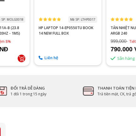
 SP: MOLG0018
Mã SP: LTHP0017
1A-B (23.8
HP LAPTOP 14-EP0550TU BOOK
TẢN NHIỆT N
120HZ - 1MS)
14 NEW FULL BOX
ARGB 240
999,000
kiệm 8%
Tiế
VNĐ
790.000
Liên hệ
Sẵn hàng
ĐỔI TRẢ DỄ DÀNG
THANH TOÁN TIỆN 
1 đổi 1 trong 15 ngày
Trả tiền mặt, CK, trả 