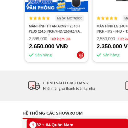
 MOGI0006
Mã SP: MOTA0000
Mã
S27FA
MÀN HÌNH TITAN ARMY P2510H
MÀN HÌNH LG 24U41
YÊN GAME
PLUS (24.5 INCH/FHD/260HZ/FAST
INCH - IPS - FHD - 
IPS/1MS/PHẲNG)
2,899,000
2,550,000
16%
Tiết kiệm 9%
Tiết 
2.650.000 VNĐ
2.350.000 
Sẵn hàng
Sẵn hàng
CHÍNH SÁCH GIAO HÀNG
Nhận hàng và thanh toán tại nhà
HỆ THỐNG CÁC SHOWROOM
1
82 + 84 Quán Nam