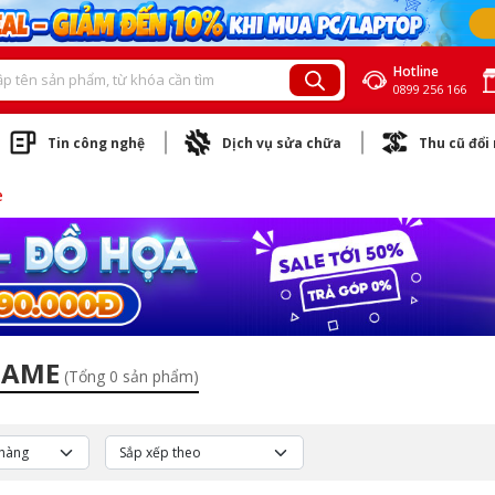
Hotline
0899 256 166
Tin công nghệ
Dịch vụ sửa chữa
Thu cũ đổi
e
GAME
(Tổng 0 sản phẩm)