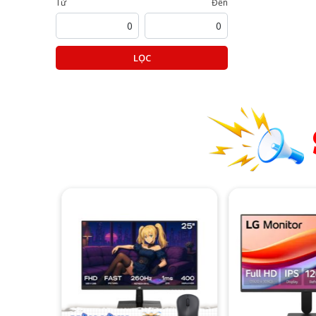
Từ
Đến
LỌC