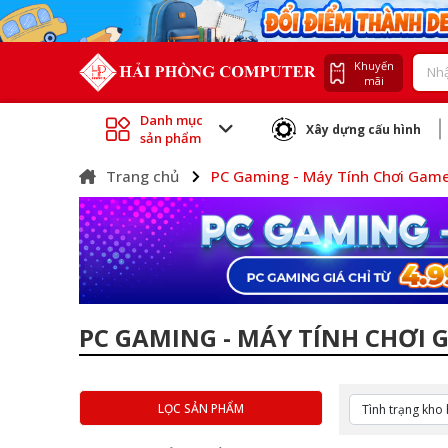
Khuyến
mãi
Danh mục
Xây dựng cấu hình
sản phẩm
Trang chủ
PC Gaming - Máy Tính Chơi Gam
PC GAMING - MÁY TÍNH CHƠI 
LỌC SẢN PHẨM