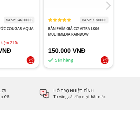
Mã SP: FAND0005
Mã SP: KBVI0001
ƯỚC COUGAR AQUA
BÀN PHÍM GIẢ CƠ VITRA LK06
MÀN HÌNH
MULTIMEDIA RAINBOW
V2218S 100HZ 
ĐEN
1,790,0
t kiệm 21%
 VNĐ
150.000 VNĐ
1.500
Sẵn hàng
Sẵn 
LỢI
HỖ TRỢ NHIỆT TÌNH
góp 0%
Tư vấn, giải đáp mọi thắc mắc