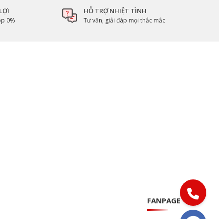
LỢI
HỖ TRỢ NHIỆT TÌNH
góp 0%
Tư vấn, giải đáp mọi thắc mắc
FANPAGE