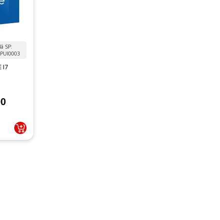
ã SP:
PUI0003
 I7
00