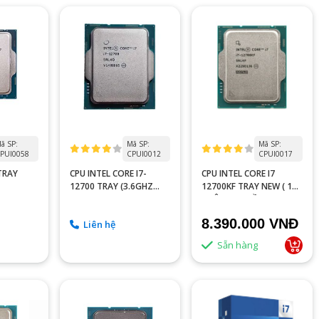
ã SP:
Mã SP:
Mã SP:
PUI0058
CPUI0012
CPUI0017
 TRAY
CPU INTEL CORE I7-
CPU INTEL CORE I7
12700 TRAY (3.6GHZ
12700KF TRAY NEW ( 12
TURBO UP TO 4.9GHZ,
NHÂN, 20 LUỒNG)
12 NHÂN 20 LUỒNG)
8.390.000 VNĐ
Liên hệ
Sẵn hàng