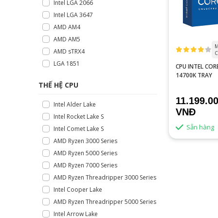
Intel LGA 2066
Intel LGA 3647
AMD AM4
AMD AM5
M
AMD sTRX4
C
LGA 1851
CPU INTEL CORE
14700K TRAY
THẾ HỆ CPU
11.199.0
Intel Alder Lake
VNĐ
Intel Rocket Lake S
Sẵn hàng
Intel Comet Lake S
AMD Ryzen 3000 Series
AMD Ryzen 5000 Series
AMD Ryzen 7000 Series
AMD Ryzen Threadripper 3000 Series
Intel Cooper Lake
AMD Ryzen Threadripper 5000 Series
Intel Arrow Lake