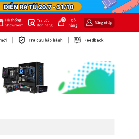
0
giỏ
Hệ thống
Tra cứu
Đăng nhập
đơn hàng
hàng
Showroom
 mới
Tra cứu bảo hành
Feedback