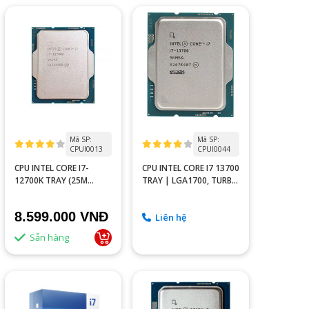
Mã SP:
Mã SP:
CPUI0013
CPUI0044
CPU INTEL CORE I7-
CPU INTEL CORE I7 13700
12700K TRAY (25M
TRAY | LGA1700, TURBO
CACHE, UP TO 5.00 GHZ,
5.20 GHZ, 16C/24T,
12C20T, SOCKET 1700)
30MB,
8.599.000 VNĐ
Liên hệ
Sẵn hàng