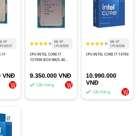
ã SP:
Mã SP:
Mã SP:
PUI0037
CPUI0009
CPUI0008
 I7-
CPU INTEL CORE I7
CPU INTEL CORE I7 14700
13700K BOX NK(5.40
GHZ, 16 CORES 24
THREADS, LGA 1700)
0 VNĐ
9.350.000 VNĐ
10.990.000
VNĐ
Sẵn hàng
Sẵn hàng