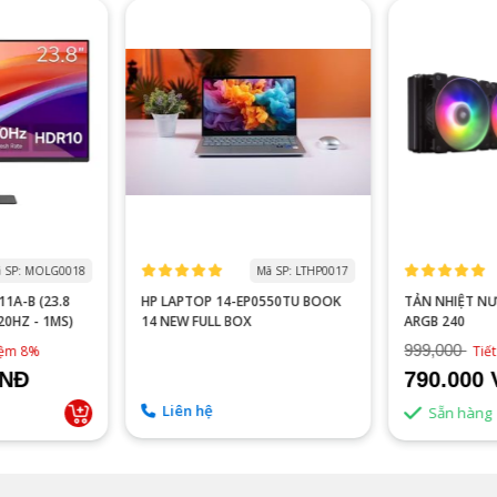
 SP: MOLG0018
Mã SP: LTHP0017
1A-B (23.8
HP LAPTOP 14-EP0550TU BOOK
TẢN NHIỆT N
120HZ - 1MS)
14 NEW FULL BOX
ARGB 240
999,000
kiệm 8%
Tiế
VNĐ
790.000
Liên hệ
Sẵn hàng