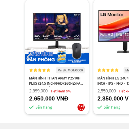
 MOGI0006
Mã SP: MOTA0000
Mã
S27FA
MÀN HÌNH TITAN ARMY P2510H
MÀN HÌNH LG 24U41
YÊN GAME
PLUS (24.5 INCH/FHD/260HZ/FAST
INCH - IPS - FHD - 
IPS/1MS/PHẲNG)
2,899,000
2,550,000
16%
Tiết kiệm 9%
Tiết 
2.650.000 VNĐ
2.350.000 
Sẵn hàng
Sẵn hàng