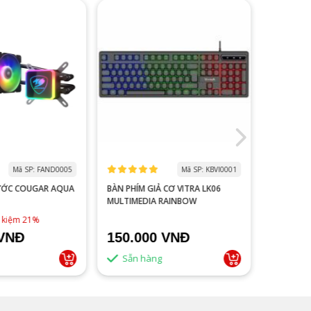
Mã SP: FAND0005
Mã SP: KBVI0001
ƯỚC COUGAR AQUA
BÀN PHÍM GIẢ CƠ VITRA LK06
MÀN HÌNH
MULTIMEDIA RAINBOW
V2218S 100HZ 
ĐEN
1,790,0
t kiệm 21%
 VNĐ
150.000 VNĐ
1.500
Sẵn hàng
Sẵn 