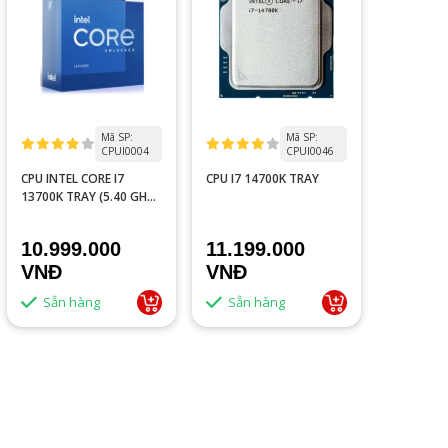
Mã SP:
Mã SP:
CPUI0004
CPUI0046
CPU INTEL CORE I7
CPU I7 14700K TRAY
13700K TRAY (5.40 GHZ,
16 CORES 24 THREADS,
LGA 1700)
10.999.000
11.199.000
VNĐ
VNĐ
Sẵn hàng
Sẵn hàng