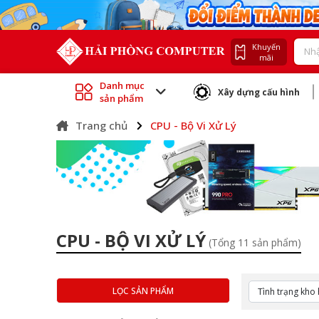
Khuyến
mãi
Danh mục
Xây dựng cấu hình
sản phẩm
Trang chủ
CPU - Bộ Vi Xử Lý
CPU - BỘ VI XỬ LÝ
(Tổng 11 sản phẩm)
LỌC SẢN PHẨM