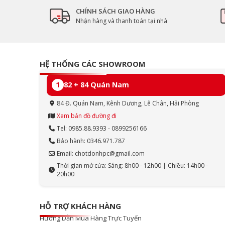
CHÍNH SÁCH GIAO HÀNG
Nhận hàng và thanh toán tại nhà
HỆ THỐNG CÁC SHOWROOM
1
82 + 84 Quán Nam
84 Đ. Quán Nam, Kênh Dương, Lê Chân, Hải Phòng
Xem bản đồ đường đi
Tel: 0985.88.9393 - 0899256166
Bảo hành: 0346.971.787
Email: chotdonhpc@gmail.com
Thời gian mở cửa: Sáng: 8h00 - 12h00 | Chiều: 14h00 -
20h00
HỖ TRỢ KHÁCH HÀNG
Hướng Dẫn Mua Hàng Trực Tuyến