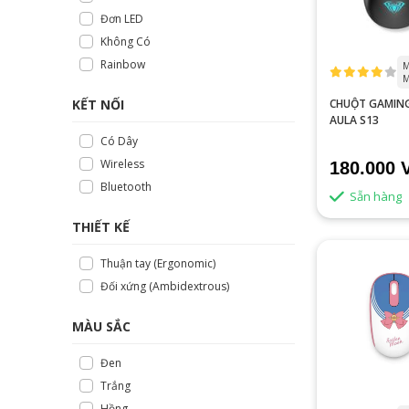
Đơn LED
Không Có
Rainbow
M
M
CHUỘT GAMIN
KẾT NỐI
AULA S13
Có Dây
Wireless
180.000 
Bluetooth
Sẵn hàng
THIẾT KẾ
Thuận tay (Ergonomic)
Đối xứng (Ambidextrous)
MÀU SẮC
Đen
Trắng
Hồng