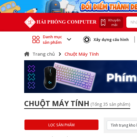
Khuyến
mãi
Danh mục
Xây dựng cấu hình
sản phẩm
Trang chủ
Chuột Máy Tính
CHUỘT MÁY TÍNH
(Tổng 35 sản phẩm)
LỌC SẢN PHẨM