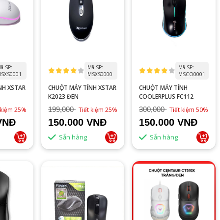
ã SP:
Mã SP:
Mã SP:
SXS0001
MSXS0000
MSCO0001
NH XSTAR
CHUỘT MÁY TÍNH XSTAR
CHUỘT MÁY TÍNH
K2023 ĐEN
COOLERPLUS FC112
199,000
300,000
 kiệm 25%
Tiết kiệm 25%
Tiết kiệm 50%
VNĐ
150.000 VNĐ
150.000 VNĐ
Sẵn hàng
Sẵn hàng