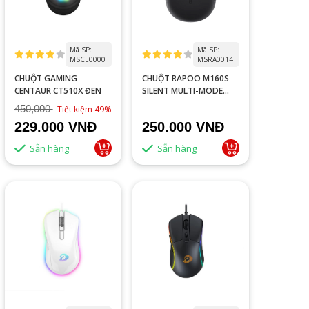
Mã SP:
Mã SP:
MSCE0000
MSRA0014
CHUỘT GAMING
CHUỘT RAPOO M160S
CENTAUR CT510X ĐEN
SILENT MULTI-MODE
DARK GREY
450,000
Tiết kiệm 49%
229.000 VNĐ
250.000 VNĐ
Sẵn hàng
Sẵn hàng