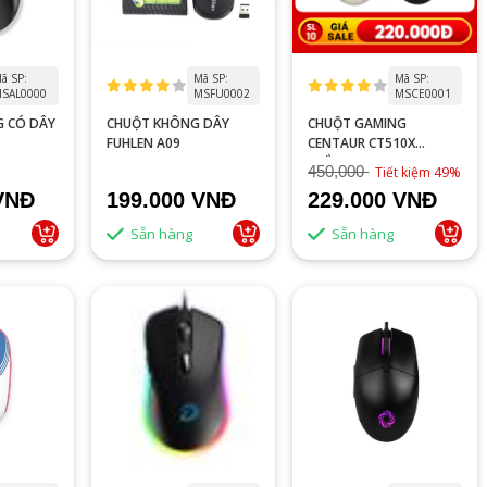
ã SP:
Mã SP:
Mã SP:
SAL0000
MSFU0002
MSCE0001
G CÓ DÂY
CHUỘT KHÔNG DÂY
CHUỘT GAMING
FUHLEN A09
CENTAUR CT510X
TRẮNG
450,000
Tiết kiệm 49%
VNĐ
199.000 VNĐ
229.000 VNĐ
Sẵn hàng
Sẵn hàng