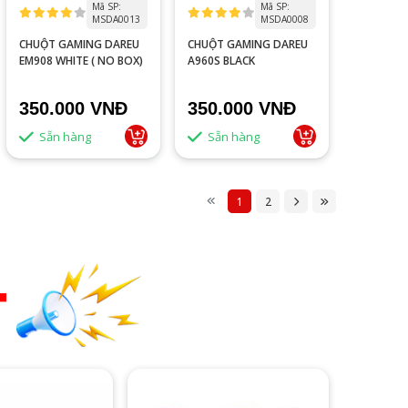
Mã SP:
Mã SP:
MSDA0013
MSDA0008
CHUỘT GAMING DAREU
CHUỘT GAMING DAREU
EM908 WHITE ( NO BOX)
A960S BLACK
350.000 VNĐ
350.000 VNĐ
Sẵn hàng
Sẵn hàng
1
2
T