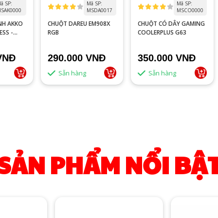
ã SP:
Mã SP:
Mã SP:
SAK0000
MSDA0017
MSCO0000
NH AKKO
CHUỘT DAREU EM908X
CHUỘT CÓ DÂY GAMING
ESS -
RGB
COOLERPLUS G63
VNĐ
290.000 VNĐ
350.000 VNĐ
Sẵn hàng
Sẵn hàng
SẢN PHẨM NỔI BẬ