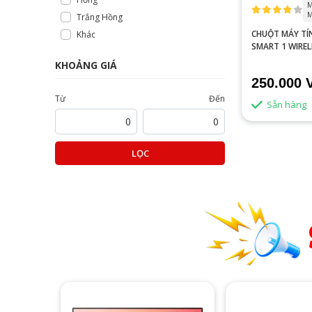
M
M
Trắng Hồng
CHUỘT MÁY TÍ
Khác
SMART 1 WIREL
SAILOR MOON
KHOẢNG GIÁ
250.000 
Từ
Đến
Sẵn hàng
LỌC