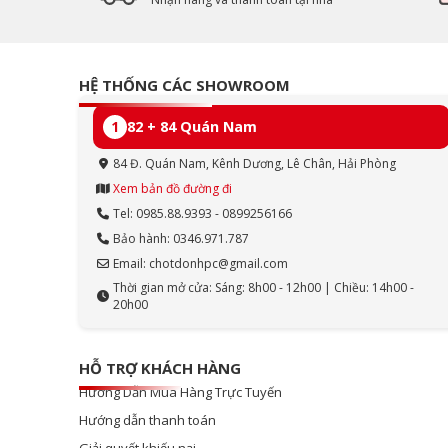
HỆ THỐNG CÁC SHOWROOM
1
82 + 84 Quán Nam
84 Đ. Quán Nam, Kênh Dương, Lê Chân, Hải Phòng
Xem bản đồ đường đi
Tel: 0985.88.9393 - 0899256166
Bảo hành: 0346.971.787
Email: chotdonhpc@gmail.com
Thời gian mở cửa: Sáng: 8h00 - 12h00 | Chiều: 14h00 -
20h00
HỖ TRỢ KHÁCH HÀNG
Hướng Dẫn Mua Hàng Trực Tuyến
Hướng dẫn thanh toán
Giải quyết khiếu nại