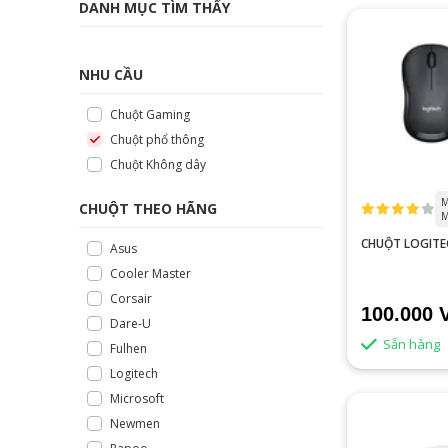
DANH MỤC TÌM THẤY
NHU CẦU
Chuột Gaming
Chuột phổ thông
Chuột Không dây
M
CHUỘT THEO HÃNG
M
CHUỘT LOGITE
Asus
Cooler Master
Corsair
100.000 
Dare-U
Sẵn hàng
Fulhen
Logitech
Microsoft
Newmen