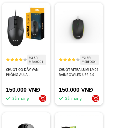
Mã SP:
Mã SP:
MSAL0001
MSRE0001
CHUỘT CÓ DÂY VĂN
CHUỘT VITRA LUMI LM06
PHÒNG AULA
RAINBOW LED USB 2.0
AM104(0380)
150.000 VNĐ
150.000 VNĐ
Sẵn hàng
Sẵn hàng