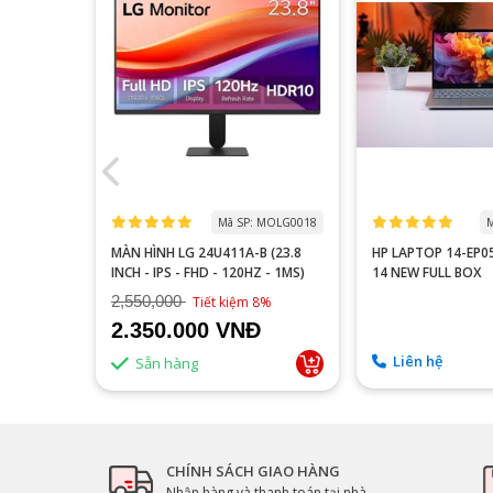
 MOTA0000
Mã SP: MOLG0018
M
 P2510H
MÀN HÌNH LG 24U411A-B (23.8
HP LAPTOP 14-EP
60HZ/FAST
INCH - IPS - FHD - 120HZ - 1MS)
14 NEW FULL BOX
2,550,000
9%
Tiết kiệm 8%
2.350.000 VNĐ
Liên hệ
Sẵn hàng
CHÍNH SÁCH GIAO HÀNG
Nhận hàng và thanh toán tại nhà