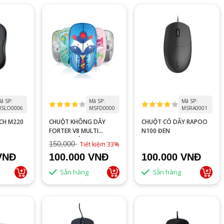
ã SP:
Mã SP:
Mã SP:
SLO0006
MSFD0000
MSRA0001
CH M220
CHUỘT KHÔNG DÂY
CHUỘT CÓ DÂY RAPOO
FORTER V8 MULTI
N100 ĐEN
COLOR (MÀU RANDOM)
150,000
Tiết kiệm 33%
VNĐ
100.000 VNĐ
100.000 VNĐ
Sẵn hàng
Sẵn hàng