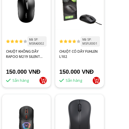
Mã SP:
Mã SP:
MSRA0002
MSFU0001
CHUỘT KHÔNG DÂY
CHUỘT CÓ DÂY FUHLEN
RAPOO M219 SILENT
L102
BLACK
150.000 VNĐ
150.000 VNĐ
Sẵn hàng
Sẵn hàng