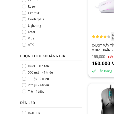
Rapoo
Razer
Centaur
Coolerplus
Lightning
Xstar
M
Vitra
M
ATK
CHUỘT MÁY TÍ
M2023 TRẮNG
CHỌN THEO KHOẢNG GIÁ
199,000
Tiết
150.000 
Dưới 500 ngàn
Sẵn hàng
500 ngàn - 1 triệu
1 triệu - 2 triệu
2 triệu - 4 triệu
Trên 4 triệu
ĐÈN LED
RGB LED