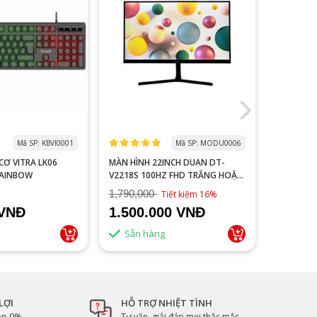
Mã SP: KBVI0001
Mã SP: MODU0006
 LK06
MÀN HÌNH 22INCH DUAN DT-
MACBOOK
RAINBOW
V2218S 100HZ FHD TRẮNG HOẶC
NEW 99%
ĐEN
1,790,000
Tiết kiệm 16%
 VNĐ
1.500.000 VNĐ
Liên 
Sẵn hàng
LỢI
HỖ TRỢ NHIỆT TÌNH
góp 0%
Tư vấn, giải đáp mọi thắc mắc