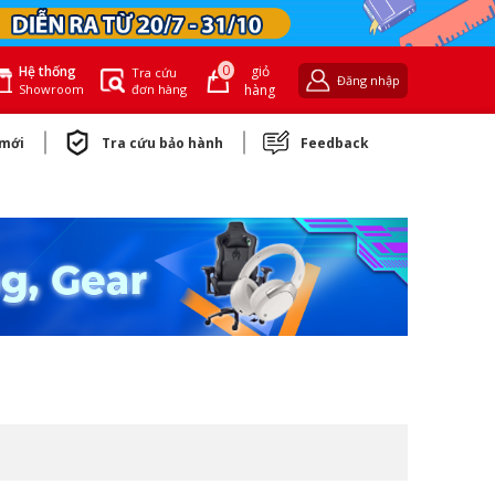
0
giỏ
Hệ thống
Tra cứu
Đăng nhập
đơn hàng
hàng
Showroom
 mới
Tra cứu bảo hành
Feedback