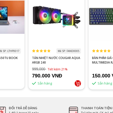
ã SP: LTHP0017
Mã SP: FAND0005
0550TU BOOK
TẢN NHIỆT NƯỚC COUGAR AQUA
BÀN PHÍM GIẢ CƠ VITRA
ARGB 240
MULTIMEDIA 
999,000
Tiết kiệm 21%
790.000 VNĐ
150.000
Sẵn hàng
Sẵn hàng
ĐỔI TRẢ DỄ DÀNG
THANH TOÁN TIỆN 
1 đổi 1 trong 15 ngày
Trả tiền mặt, CK, trả 