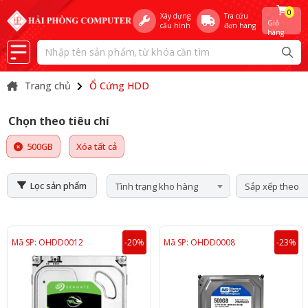
0
Xây dựng
Tra cứu
Giỏ
cấu hình
đơn hàng
hàng
Trang chủ
Ổ Cứng HDD
Chọn theo tiêu chí
500GB
Xóa tất cả
Lọc sản phẩm
Tình trạng kho hàng
Sắp xếp theo
Mã SP: OHDD0012
-20%
Mã SP: OHDD0008
-23%