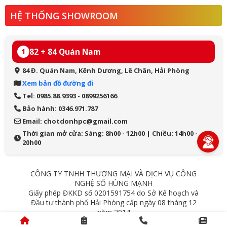
HỆ THỐNG SHOWROOM
82 + 84 Quán Nam
1
84 Đ. Quán Nam, Kênh Dương, Lê Chân, Hải Phòng
Xem bản đồ đường đi
Tel: 0985.88.9393 - 0899256166
Bảo hành: 0346.971.787
Email: chotdonhpc@gmail.com
Thời gian mở cửa: Sáng: 8h00 - 12h00 | Chiều: 14h00 -
20h00
CÔNG TY TNHH THƯƠNG MẠI VÀ DỊCH VỤ CÔNG
NGHỆ SỐ HÙNG MẠNH
Giấy phép ĐKKD số 0201591754 do Sở Kế hoạch và
Đầu tư thành phố Hải Phòng cấp ngày 08 tháng 12
năm 2014
84 Quán Nam - Lê Chân - Hải Phòng