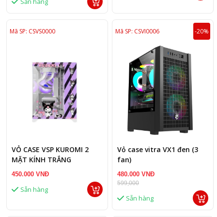
Sẵn hàng
Mã SP: CSVS0000
Mã SP: CSVI0006
-20%
VỎ CASE VSP KUROMI 2
Vỏ case vitra VX1 đen (3
MẶT KÍNH TRẮNG
fan)
450.000 VNĐ
480.000 VNĐ
599,000
Sẵn hàng
Sẵn hàng