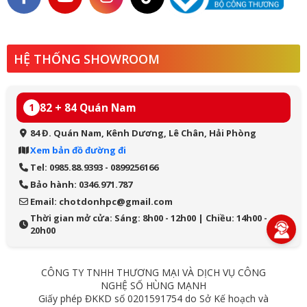
HỆ THỐNG SHOWROOM
82 + 84 Quán Nam
1
84 Đ. Quán Nam, Kênh Dương, Lê Chân, Hải Phòng
Xem bản đồ đường đi
Tel: 0985.88.9393 - 0899256166
Bảo hành: 0346.971.787
Email: chotdonhpc@gmail.com
Thời gian mở cửa: Sáng: 8h00 - 12h00 | Chiều: 14h00 -
20h00
CÔNG TY TNHH THƯƠNG MẠI VÀ DỊCH VỤ CÔNG
NGHỆ SỐ HÙNG MẠNH
Giấy phép ĐKKD số 0201591754 do Sở Kế hoạch và