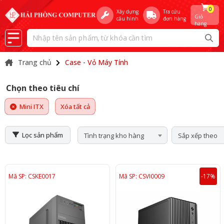
0
Xây dựng
Tra cứu
Giỏ
cấu hình
đơn hàng
hàng
Trang chủ
Case - Vỏ Máy Tính
Chọn theo tiêu chí
Mini ITX
Xóa tất cả
Lọc sản phẩm
Tình trạng kho hàng
Sắp xếp theo
Mã SP: CSKE0017
Mã SP: CSVI0009
-17%