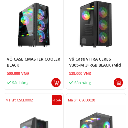
VỎ CASE CMASTER COOLER
Vỏ Case VITRA CERES
BLACK
V305-M 3FRGB BLACK (Mid
Tower/Màu Đen/3fan)
500.000 VNĐ
539.000 VNĐ
Sẵn hàng
Sẵn hàng
Mã SP: CSCE0002
-16%
Mã SP: CSCE0028