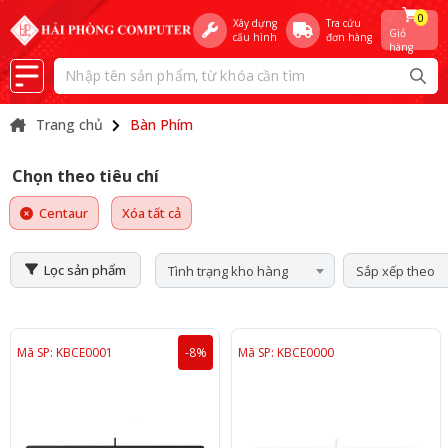
0
Xây dựng
Tra cứu
Giỏ
cấu hình
đơn hàng
hàng
Trang chủ
Bàn Phím
Chọn theo tiêu chí
Centaur
Xóa tất cả
Lọc sản phẩm
Tình trạng kho hàng
Sắp xếp theo
Mã SP: KBCE0001
-8%
Mã SP: KBCE0000