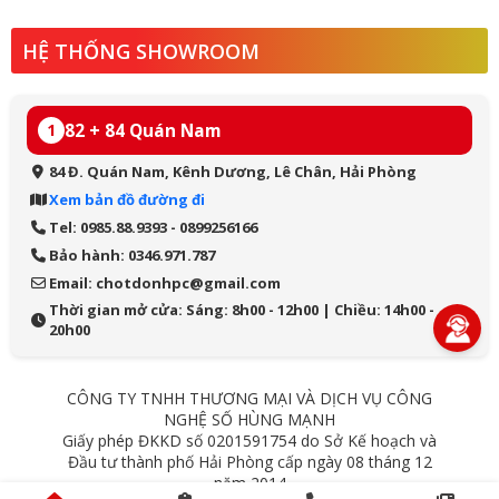
HỆ THỐNG SHOWROOM
82 + 84 Quán Nam
1
84 Đ. Quán Nam, Kênh Dương, Lê Chân, Hải Phòng
Xem bản đồ đường đi
Tel: 0985.88.9393 - 0899256166
Bảo hành: 0346.971.787
Email: chotdonhpc@gmail.com
Thời gian mở cửa: Sáng: 8h00 - 12h00 | Chiều: 14h00 -
20h00
CÔNG TY TNHH THƯƠNG MẠI VÀ DỊCH VỤ CÔNG
NGHỆ SỐ HÙNG MẠNH
Giấy phép ĐKKD số 0201591754 do Sở Kế hoạch và
Đầu tư thành phố Hải Phòng cấp ngày 08 tháng 12
năm 2014