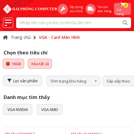
0
Xây dựng
Tra cứu
Giỏ
cấu hình
đơn hàng
hàng
Trang chủ
VGA - Card Màn Hình
Chọn theo tiêu chí
16GB
Xóa tất cả
Lọc sản phẩm
Tình trạng kho hàng
Sắp xếp theo
Danh mục tìm thấy
VGA NVIDIA
VGA AMD