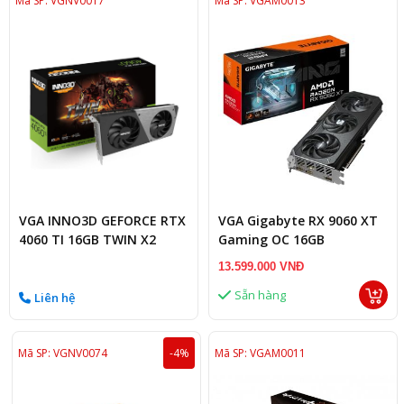
Mã SP: VGNV0017
Mã SP: VGAM0013
VGA INNO3D GEFORCE RTX
VGA Gigabyte RX 9060 XT
4060 TI 16GB TWIN X2
Gaming OC 16GB
GDDR6
(R9060XTGAMING
13.599.000 VNĐ
OC_16GD)
Sẵn hàng
Liên hệ
Mã SP: VGNV0074
-4%
Mã SP: VGAM0011