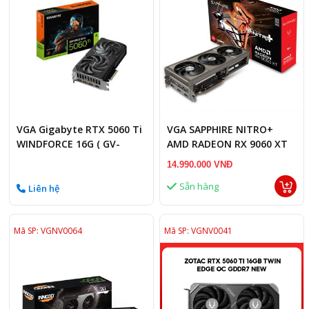
VGA Gigabyte RTX 5060 Ti
VGA SAPPHIRE NITRO+
WINDFORCE 16G ( GV-
AMD RADEON RX 9060 XT
N506TWF2- 16GD)
GAMING OC 16GB
14.990.000 VNĐ
Sẵn hàng
Liên hệ
Mã SP: VGNV0064
Mã SP: VGNV0041