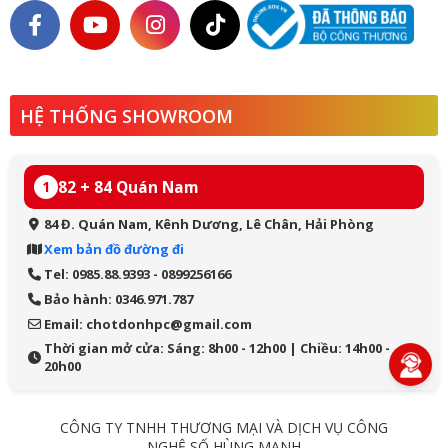
HỆ THỐNG SHOWROOM
82 + 84 Quán Nam
1
84 Đ. Quán Nam, Kênh Dương, Lê Chân, Hải Phòng
Xem bản đồ đường đi
Tel: 0985.88.9393 - 0899256166
Bảo hành: 0346.971.787
Email: chotdonhpc@gmail.com
Thời gian mở cửa: Sáng: 8h00 - 12h00 | Chiều: 14h00 -
20h00
CÔNG TY TNHH THƯƠNG MẠI VÀ DỊCH VỤ CÔNG
NGHỆ SỐ HÙNG MẠNH