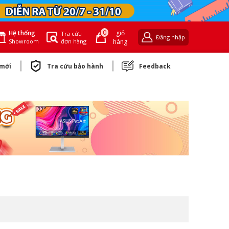
0
giỏ
Hệ thống
Tra cứu
Đăng nhập
đơn hàng
hàng
Showroom
 mới
Tra cứu bảo hành
Feedback