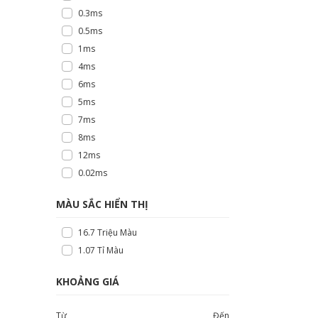
0.3ms
0.5ms
1ms
4ms
6ms
5ms
7ms
8ms
12ms
0.02ms
MÀU SẮC HIỂN THỊ
16.7 Triệu Màu
1.07 Tỉ Màu
KHOẢNG GIÁ
Từ
Đến