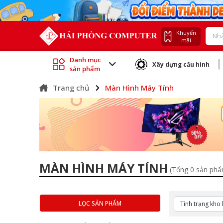
Khuyến
mãi
Danh mục
Xây dựng cấu hình
sản phẩm
Trang chủ
Màn Hình Máy Tính
MÀN HÌNH MÁY TÍNH
(Tổng 0 sản ph
LỌC SẢN PHẨM