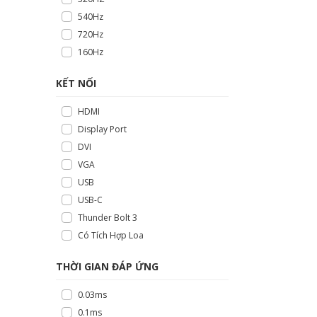
540Hz
720Hz
160Hz
KẾT NỐI
HDMI
Display Port
DVI
VGA
USB
USB-C
Thunder Bolt 3
Có Tích Hợp Loa
THỜI GIAN ĐÁP ỨNG
0.03ms
0.1ms