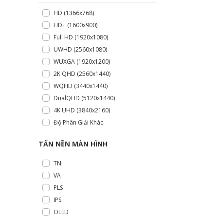
HD (1366x768)
HD+ (1600x900)
Full HD (1920x1080)
UWHD (2560x1080)
WUXGA (1920x1200)
2K QHD (2560x1440)
WQHD (3440x1440)
DualQHD (5120x1440)
4K UHD (3840x2160)
Độ Phân Giải Khác
TẤN NỀN MÀN HÌNH
TN
VA
PLS
IPS
OLED