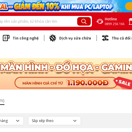
Hotline
0899 256 166
Tin công nghệ
Dịch vụ sửa chữa
Thu cũ đổi
ẩm)