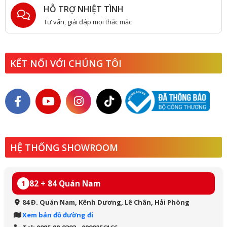
HỖ TRỢ NHIỆT TÌNH
Tư vấn, giải đáp mọi thắc mắc
KẾT NỐI VỚI CHÚNG TÔI
HỆ THỐNG SHOWROOM
82 + 84 Quán Nam
1
84 Đ. Quán Nam, Kênh Dương, Lê Chân, Hải Phòng
Xem bản đồ đường đi