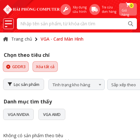
0
Xây dựng
Tra cứu
Giỏ
cấu hình
đơn hàng
hàng
Trang chủ
VGA - Card Màn Hình
Chọn theo tiêu chí
GDDR3
Xóa tất cả
Lọc sản phẩm
Tình trạng kho hàng
Sắp xếp theo
Danh mục tìm thấy
VGA NVIDIA
VGA AMD
Không có sản phẩm theo tiêu